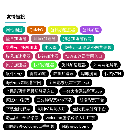
友情链接
网站地图
QuickQ
旋风加速度器
旋风加速
坚果加速器
tiktok加速器
狗急加速器官网
免费vqn外网加速
小蓝鸟
免费vps加速器外网苹果版
旋风加速度器
快连加速器
快连加速器官网入口
原子加速器
快鸭加速器
旋风加速度器
外网网址导航
软件中心
雷霆加速
狂飙加速器
哔咔漫画
快鸭VPN
海外npv加速器官网
全民彩票版本官方下载
全民彩票官网最新登录入口
一分大发系统彩票app
原版699彩票
三分钟彩票app下载
明发彩票平台
下载全民彩票
彩神Vl购彩大厅
全民彩票所有平台
老品牌—全民彩票
welcome盈彩购彩大厅广东
国民彩票welcometo手机版
6f彩票welcome