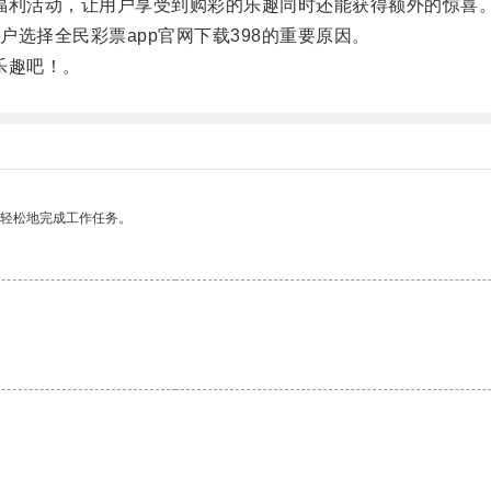
福利活动，让用户享受到购彩的乐趣同时还能获得额外的惊喜
择全民彩票app官网下载398的重要原因。
乐趣吧！。
更轻松地完成工作任务。