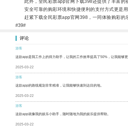
此外，全民彩票app官网下载398还提供了丰富的
安全可靠的购彩环境和快捷便利的支付方式更是用户选
赶紧下载全民彩票app官网398，一同体验购彩的
#39#
评论
游客
这款app是我工作上的得力助手，让我的工作效率提高了50%，让我能够
2025-03-22
游客
这款app的路线规划非常精准，让我能够快速到达目的地。
2025-03-22
游客
这款app就像我的娱乐小助手，随时随地为我的娱乐提供帮助。
2025-03-22