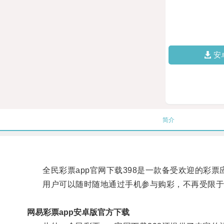
安
简介
全民彩票app官网下载398是一款备受欢迎的彩票
用户可以随时随地通过手机参与购彩，不再受限于
网易彩票app安卓版官方下载