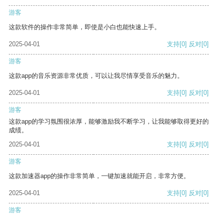
游客
这款软件的操作非常简单，即使是小白也能快速上手。
2025-04-01
支持
[0]
反对
[0]
游客
这款app的音乐资源非常优质，可以让我尽情享受音乐的魅力。
2025-04-01
支持
[0]
反对
[0]
游客
这款app的学习氛围很浓厚，能够激励我不断学习，让我能够取得更好的
成绩。
2025-04-01
支持
[0]
反对
[0]
游客
这款加速器app的操作非常简单，一键加速就能开启，非常方便。
2025-04-01
支持
[0]
反对
[0]
游客