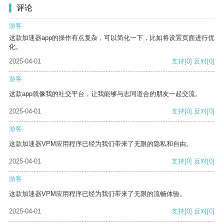
评论
游客
这款加速器app的操作有点复杂，可以简化一下，比如将设置页面进行优
化。
2025-04-01
支持
[0]
反对
[0]
游客
这款app就像我的社交平台，让我能够与志同道合的朋友一起交流。
2025-04-01
支持
[0]
反对
[0]
游客
这款加速器VPM应用程序已经为我们带来了无限的隐私和自由。
2025-04-01
支持
[0]
反对
[0]
游客
这款加速器VPM应用程序已经为我们带来了无限的流畅体验。
2025-04-01
支持
[0]
反对
[0]