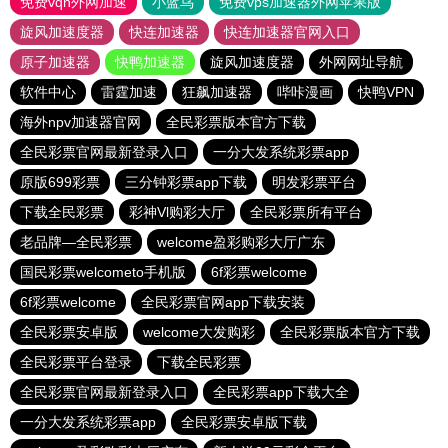
免费vqn外网加速
小蓝鸟
免费vps加速器外网苹果版
旋风加速度器
快连加速器
快连加速器官网入口
原子加速器
快鸭加速器
旋风加速度器
外网网址导航
软件中心
雷霆加速
狂飙加速器
哔咔漫画
快鸭VPN
海外npv加速器官网
全民彩票版本官方下载
全民彩票官网最新登录入口
一分大发系统彩票app
原版699彩票
三分钟彩票app下载
明发彩票平台
下载全民彩票
彩神Vl购彩大厅
全民彩票所有平台
老品牌—全民彩票
welcome盈彩购彩大厅广东
国民彩票welcometo手机版
6f彩票welcome
6f彩票welcome
全民彩票官网app下载安装
全民彩票安卓版
welcome大发购彩
全民彩票版本官方下载
全民彩票平台登录
下载全民彩票
全民彩票官网最新登录入口
全民彩票app下载大全
一分大发系统彩票app
全民彩票安卓版下载