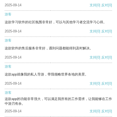
2025-09-14
支持
[0]
反对
[0]
游客
这款学习软件的社区氛围非常好，可以与其他学习者交流学习心得。
2025-09-14
支持
[0]
反对
[0]
游客
这款软件的售后服务非常好，遇到问题都能得到及时解决。
2025-09-14
支持
[0]
反对
[0]
游客
这款app就像我的私人导游，带我领略世界各地的美景。
2025-09-14
支持
[0]
反对
[0]
游客
这款app的功能非常强大，可以满足我所有的工作需求，让我能够在工作
中游刃有余。
2025-09-14
支持
[0]
反对
[0]