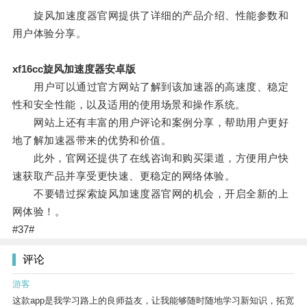
旋风加速度器官网提供了详细的产品介绍、性能参数和
用户体验分享。
xf16cc旋风加速度器安卓版
用户可以通过官方网站了解到该加速器的高速度、稳定
性和安全性能，以及适用的使用场景和操作系统。
网站上还有丰富的用户评论和案例分享，帮助用户更好
地了解加速器带来的优势和价值。
此外，官网还提供了在线咨询和购买渠道，方便用户快
速获取产品并享受更快速、更稳定的网络体验。
不要错过探索旋风加速度器官网的机会，开启全新的上
网体验！。
#37#
评论
游客
这款app是我学习路上的良师益友，让我能够随时随地学习新知识，拓宽