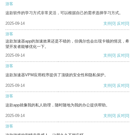
游客
这款软件的学习方式非常灵活，可以根据自己的需求选择学习方式。
2025-09-14
支持
[0]
反对
[0]
游客
这款加速器app的加速效果还是不错的，但偶尔也会出现卡顿的情况，希
望开发者能够优化一下。
2025-09-14
支持
[0]
反对
[0]
游客
这款加速器VPM应用程序提供了顶级的安全性和隐私保护。
2025-09-14
支持
[0]
反对
[0]
游客
这款app就像我的私人助理，随时随地为我的办公提供帮助。
2025-09-14
支持
[0]
反对
[0]
游客