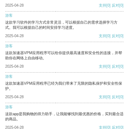
2025-04-28
支持
[0]
反对
[0]
游客
这款学习软件的学习方式非常灵活，可以根据自己的需求选择学习方
式。我可以根据自己的时间安排学习进度。
2025-04-28
支持
[0]
反对
[0]
游客
这款加速器VPM应用程序可以给你提供最高速度和安全性的连接，并帮
助你在网络上自由移动。
2025-04-28
支持
[0]
反对
[0]
游客
这款加速器VPM应用程序已经为我们带来了无限的隐私保护和安全性保
护。
2025-04-28
支持
[0]
反对
[0]
游客
这款app是我购物的得力助手，让我能够找到最优惠的价格，买到最合适
的商品。
2025-04-28
支持
[0]
反对
[0]