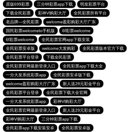
原版699彩票
三分钟彩票app下载
明发彩票平台
下载全民彩票
彩神Vl购彩大厅
全民彩票所有平台
老品牌—全民彩票
welcome盈彩购彩大厅广东
国民彩票welcometo手机版
6f彩票welcome
6f彩票welcome
全民彩票官网app下载安装
全民彩票安卓版
welcome大发购彩
全民彩票版本官方下载
全民彩票平台登录
下载全民彩票
全民彩票官网最新登录入口
全民彩票app下载大全
一分大发系统彩票app
全民彩票安卓版下载
welcome盈彩购彩大厅广东
新人送29元彩金平台
全民彩票平台登录
全民彩票下载大全官网
一分大发系统彩票app
彩神Vl购彩大厅
全民彩票官网最新登录入口
新人送29元彩金平台
彩神Vl购彩大厅
三分钟彩票app下载
全民彩票app下载安装安卓
全民彩票安卓版