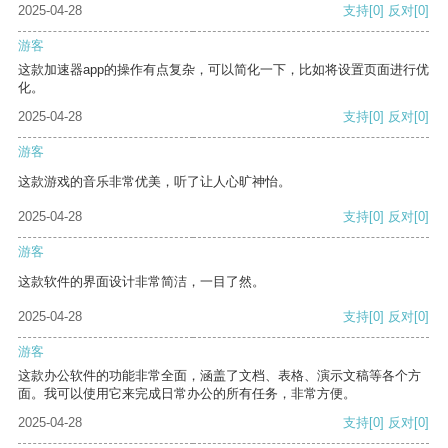
2025-04-28
支持
[0]
反对
[0]
游客
这款加速器app的操作有点复杂，可以简化一下，比如将设置页面进行优
化。
2025-04-28
支持
[0]
反对
[0]
游客
这款游戏的音乐非常优美，听了让人心旷神怡。
2025-04-28
支持
[0]
反对
[0]
游客
这款软件的界面设计非常简洁，一目了然。
2025-04-28
支持
[0]
反对
[0]
游客
这款办公软件的功能非常全面，涵盖了文档、表格、演示文稿等各个方
面。我可以使用它来完成日常办公的所有任务，非常方便。
2025-04-28
支持
[0]
反对
[0]