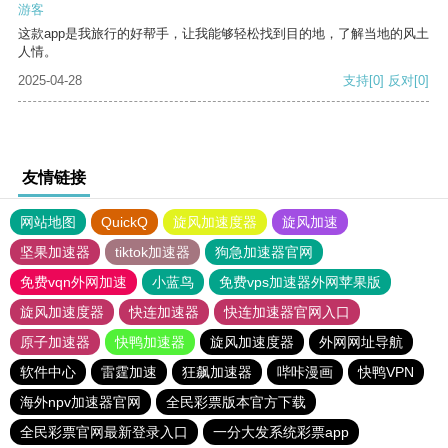
游客
这款app是我旅行的好帮手，让我能够轻松找到目的地，了解当地的风土
人情。
2025-04-28
支持
[0]
反对
[0]
友情链接
网站地图
QuickQ
旋风加速度器
旋风加速
坚果加速器
tiktok加速器
狗急加速器官网
免费vqn外网加速
小蓝鸟
免费vps加速器外网苹果版
旋风加速度器
快连加速器
快连加速器官网入口
原子加速器
快鸭加速器
旋风加速度器
外网网址导航
软件中心
雷霆加速
狂飙加速器
哔咔漫画
快鸭VPN
海外npv加速器官网
全民彩票版本官方下载
全民彩票官网最新登录入口
一分大发系统彩票app