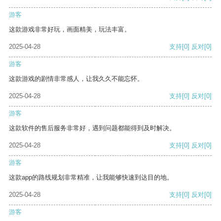
游客
这款游戏非常好玩，画面精美，玩法丰富。
2025-04-28
支持
[0]
反对
[0]
游客
这款游戏的剧情非常感人，让我久久不能忘怀。
2025-04-28
支持
[0]
反对
[0]
游客
这款软件的售后服务非常好，遇到问题都能得到及时解决。
2025-04-28
支持
[0]
反对
[0]
游客
这款app的路线规划非常精准，让我能够快速到达目的地。
2025-04-28
支持
[0]
反对
[0]
游客