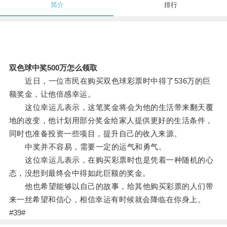
简介
排行
双色球中奖500万怎么领取
近日，一位市民在购买双色球彩票时中得了536万的巨
额奖金，让他倍感幸运。
这位幸运儿表示，这笔奖金将会为他的生活带来翻天覆
地的改变，他计划用部分奖金给家人提供更好的生活条件，
同时也准备投资一些项目，提升自己的收入来源。
中奖并不容易，需要一定的运气和勇气。
这位幸运儿表示，在购买彩票时也是凭着一种随机的心
态，没想到最终会中得如此巨额的奖金。
他也希望能够以自己的故事，给其他购买彩票的人们带
来一丝希望和信心，相信幸运有时候就会降临在你身上。
#39#