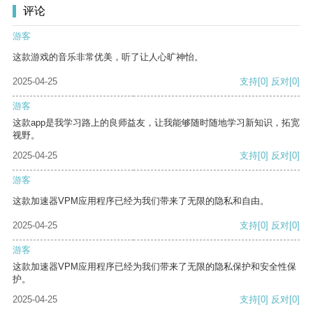
评论
游客
这款游戏的音乐非常优美，听了让人心旷神怡。
2025-04-25
支持
[0]
反对
[0]
游客
这款app是我学习路上的良师益友，让我能够随时随地学习新知识，拓宽
视野。
2025-04-25
支持
[0]
反对
[0]
游客
这款加速器VPM应用程序已经为我们带来了无限的隐私和自由。
2025-04-25
支持
[0]
反对
[0]
游客
这款加速器VPM应用程序已经为我们带来了无限的隐私保护和安全性保
护。
2025-04-25
支持
[0]
反对
[0]