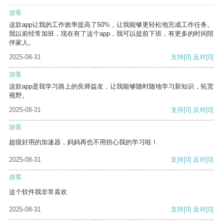
游客
这款app让我的工作效率提高了50%，让我能够更轻松地完成工作任务。
我以前经常加班，现在有了这个app，我可以提前下班，有更多的时间陪
伴家人。
2025-08-31
支持
[0]
反对
[0]
游客
这款app是我学习路上的良师益友，让我能够随时随地学习新知识，拓宽
视野。
2025-08-31
支持
[0]
反对
[0]
游客
超级好用的加速器，妈妈再也不用担心我的学习啦！
2025-08-31
支持
[0]
反对
[0]
游客
这个软件我非常喜欢
2025-08-31
支持
[0]
反对
[0]