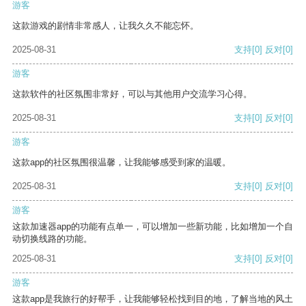
游客
这款游戏的剧情非常感人，让我久久不能忘怀。
2025-08-31
支持
[0]
反对
[0]
游客
这款软件的社区氛围非常好，可以与其他用户交流学习心得。
2025-08-31
支持
[0]
反对
[0]
游客
这款app的社区氛围很温馨，让我能够感受到家的温暖。
2025-08-31
支持
[0]
反对
[0]
游客
这款加速器app的功能有点单一，可以增加一些新功能，比如增加一个自
动切换线路的功能。
2025-08-31
支持
[0]
反对
[0]
游客
这款app是我旅行的好帮手，让我能够轻松找到目的地，了解当地的风土