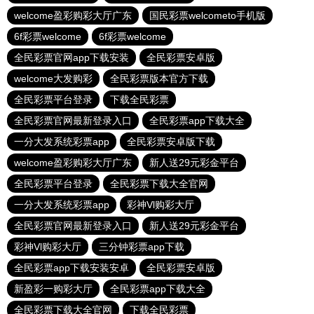
welcome盈彩购彩大厅广东
国民彩票welcometo手机版
6f彩票welcome
6f彩票welcome
全民彩票官网app下载安装
全民彩票安卓版
welcome大发购彩
全民彩票版本官方下载
全民彩票平台登录
下载全民彩票
全民彩票官网最新登录入口
全民彩票app下载大全
一分大发系统彩票app
全民彩票安卓版下载
welcome盈彩购彩大厅广东
新人送29元彩金平台
全民彩票平台登录
全民彩票下载大全官网
一分大发系统彩票app
彩神Vl购彩大厅
全民彩票官网最新登录入口
新人送29元彩金平台
彩神Vl购彩大厅
三分钟彩票app下载
全民彩票app下载安装安卓
全民彩票安卓版
新盈彩一购彩大厅
全民彩票app下载大全
全民彩票下载大全官网
下载全民彩票