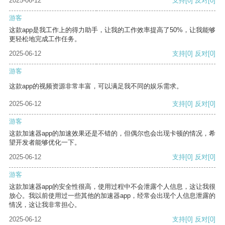
2025-06-12
支持
[0]
反对
[0]
游客
这款app是我工作上的得力助手，让我的工作效率提高了50%，让我能够
更轻松地完成工作任务。
2025-06-12
支持
[0]
反对
[0]
游客
这款app的视频资源非常丰富，可以满足我不同的娱乐需求。
2025-06-12
支持
[0]
反对
[0]
游客
这款加速器app的加速效果还是不错的，但偶尔也会出现卡顿的情况，希
望开发者能够优化一下。
2025-06-12
支持
[0]
反对
[0]
游客
这款加速器app的安全性很高，使用过程中不会泄露个人信息，这让我很
放心。我以前使用过一些其他的加速器app，经常会出现个人信息泄露的
情况，这让我非常担心。
2025-06-12
支持
[0]
反对
[0]