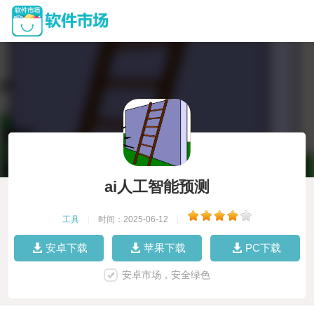
ai人工智能预测
工具
|
时间：2025-06-12
|
安卓下载
苹果下载
PC下载
安卓市场，安全绿色