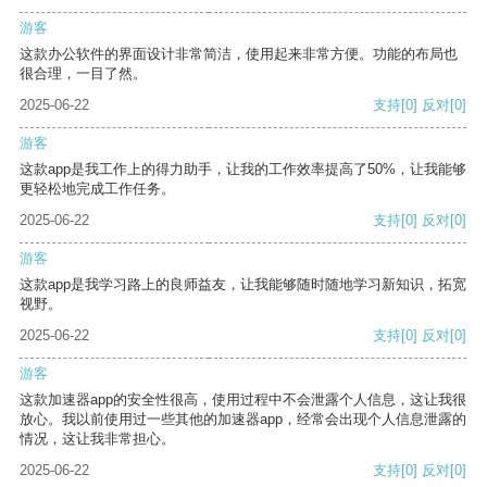
游客
这款办公软件的界面设计非常简洁，使用起来非常方便。功能的布局也
很合理，一目了然。
2025-06-22
支持
[0]
反对
[0]
游客
这款app是我工作上的得力助手，让我的工作效率提高了50%，让我能够
更轻松地完成工作任务。
2025-06-22
支持
[0]
反对
[0]
游客
这款app是我学习路上的良师益友，让我能够随时随地学习新知识，拓宽
视野。
2025-06-22
支持
[0]
反对
[0]
游客
这款加速器app的安全性很高，使用过程中不会泄露个人信息，这让我很
放心。我以前使用过一些其他的加速器app，经常会出现个人信息泄露的
情况，这让我非常担心。
2025-06-22
支持
[0]
反对
[0]