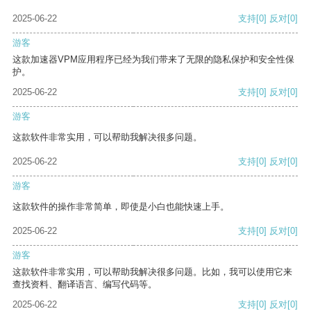
2025-06-22
支持
[0]
反对
[0]
游客
这款加速器VPM应用程序已经为我们带来了无限的隐私保护和安全性保
护。
2025-06-22
支持
[0]
反对
[0]
游客
这款软件非常实用，可以帮助我解决很多问题。
2025-06-22
支持
[0]
反对
[0]
游客
这款软件的操作非常简单，即使是小白也能快速上手。
2025-06-22
支持
[0]
反对
[0]
游客
这款软件非常实用，可以帮助我解决很多问题。比如，我可以使用它来
查找资料、翻译语言、编写代码等。
2025-06-22
支持
[0]
反对
[0]