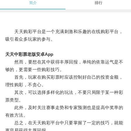
简介
排行
天天购彩平台是一个充满刺激和乐趣的在线购彩平台，
吸引着众多玩家的参与。
天天中彩票老版安卓App
然而，要想在其中获得丰厚回报，单纯的依靠运气是不
够的，更需要一些购彩技巧。
首先，玩家在购买彩票时应该控制好自己的投资金额，
理性购彩，不贪心。
其次，可以选择多样化的玩法，不要只局限于某一种彩
票类型。
此外，及时关注赛事走势和专家预测也是提高中奖率的
有效方法。
总之，在天天购彩平台中只要掌握了一定的技巧，就能
更容易获得丰厚回报。