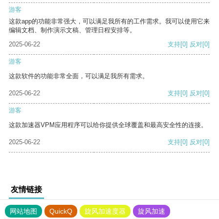
游客
这款app的功能非常强大，可以满足我所有的工作需求。我可以使用它来
编辑文档、制作演示文稿、管理日程安排等。
2025-06-22
支持
[0]
反对
[0]
游客
这款软件的功能非常全面，可以满足我所有需求。
2025-06-22
支持
[0]
反对
[0]
游客
这款加速器VPM应用程序可以给你提供全球覆盖和最高安全性的连接。
2025-06-22
支持
[0]
反对
[0]
友情链接
网站地图
QuickQ
旋风加速度器
旋风加速