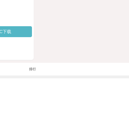
PC下载
排行