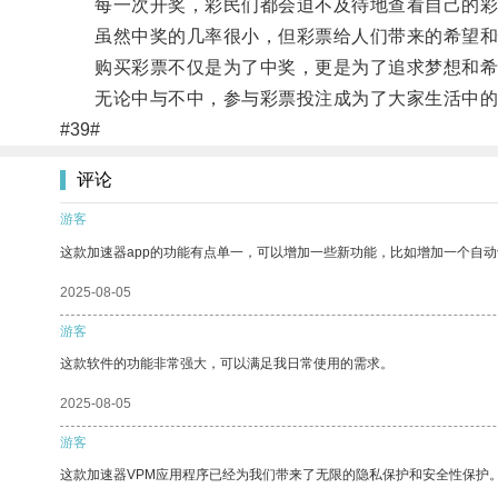
每一次开奖，彩民们都会迫不及待地查看自己的彩
虽然中奖的几率很小，但彩票给人们带来的希望和
购买彩票不仅是为了中奖，更是为了追求梦想和希
无论中与不中，参与彩票投注成为了大家生活中的
#39#
评论
游客
这款加速器app的功能有点单一，可以增加一些新功能，比如增加一个自
2025-08-05
游客
这款软件的功能非常强大，可以满足我日常使用的需求。
2025-08-05
游客
这款加速器VPM应用程序已经为我们带来了无限的隐私保护和安全性保护