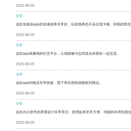
2025-08-05
游客
这款加速器app的加速效果非常好，玩游戏再也不会出现卡顿、掉线的情况
2025-08-05
游客
这款app就像我的社交平台，让我能够与志同道合的朋友一起交流。
2025-08-05
游客
这款app的物流非常快捷，我下单后很快就能收到商品。
2025-08-05
游客
这款办公软件的界面设计非常简洁，使用起来非常方便。功能的布局也很
2025-08-05