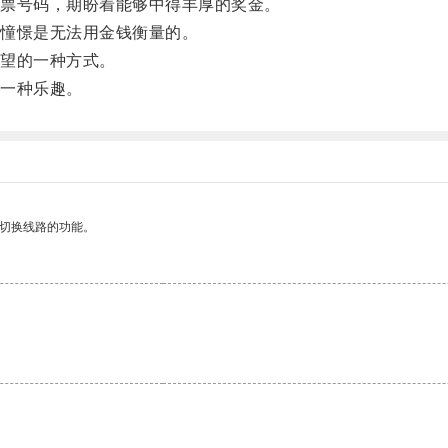
票号码，期盼着能够中得丰厚的奖金。
憧憬是无法用金钱衡量的。
望的一种方式。
一种乐趣。
动切换线路的功能。
。