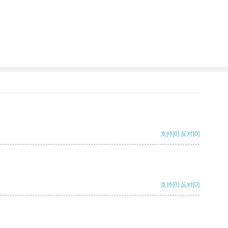
支持
[0]
反对
[0]
支持
[0]
反对
[0]