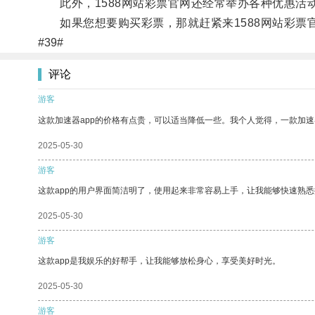
此外，1588网站彩票官网还经常举办各种优惠活
如果您想要购买彩票，那就赶紧来1588网站彩票
#39#
评论
游客
这款加速器app的价格有点贵，可以适当降低一些。我个人觉得，一款加速
2025-05-30
游客
这款app的用户界面简洁明了，使用起来非常容易上手，让我能够快速熟
2025-05-30
游客
这款app是我娱乐的好帮手，让我能够放松身心，享受美好时光。
2025-05-30
游客