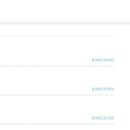
支持
[0]
反对
[0]
支持
[0]
反对
[0]
支持
[0]
反对
[0]