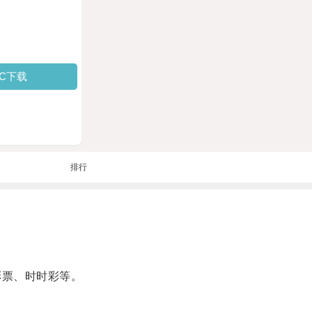
PC下载
排行
彩票、时时彩等。