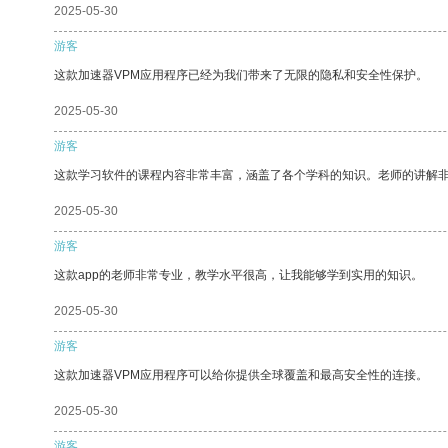
2025-05-30
游客
这款加速器VPM应用程序已经为我们带来了无限的隐私和安全性保护。
2025-05-30
游客
这款学习软件的课程内容非常丰富，涵盖了各个学科的知识。老师的讲解
2025-05-30
游客
这款app的老师非常专业，教学水平很高，让我能够学到实用的知识。
2025-05-30
游客
这款加速器VPM应用程序可以给你提供全球覆盖和最高安全性的连接。
2025-05-30
游客