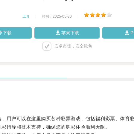
工具
|
时间：2025-05-30
|
卓下载
苹果下载
安卓市场，安全绿色
台，用户可以在这里购买各种彩票游戏，包括福利彩票、体育
购彩指导和技术支持，确保您的购彩体验顺利无阻。