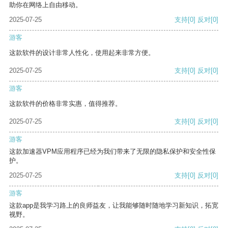
助你在网络上自由移动。
2025-07-25
支持
[0]
反对
[0]
游客
这款软件的设计非常人性化，使用起来非常方便。
2025-07-25
支持
[0]
反对
[0]
游客
这款软件的价格非常实惠，值得推荐。
2025-07-25
支持
[0]
反对
[0]
游客
这款加速器VPM应用程序已经为我们带来了无限的隐私保护和安全性保
护。
2025-07-25
支持
[0]
反对
[0]
游客
这款app是我学习路上的良师益友，让我能够随时随地学习新知识，拓宽
视野。