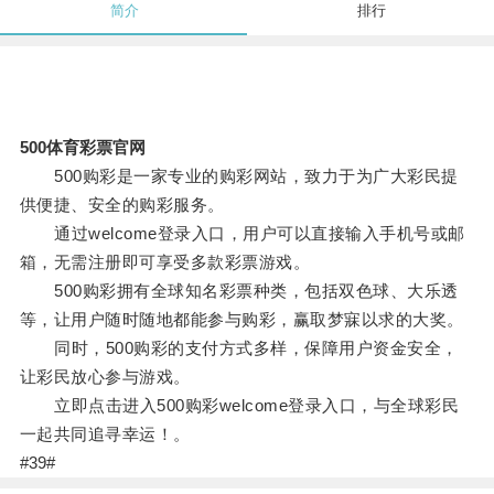
简介
排行
500体育彩票官网
500购彩是一家专业的购彩网站，致力于为广大彩民提
供便捷、安全的购彩服务。
通过welcome登录入口，用户可以直接输入手机号或邮
箱，无需注册即可享受多款彩票游戏。
500购彩拥有全球知名彩票种类，包括双色球、大乐透
等，让用户随时随地都能参与购彩，赢取梦寐以求的大奖。
同时，500购彩的支付方式多样，保障用户资金安全，
让彩民放心参与游戏。
立即点击进入500购彩welcome登录入口，与全球彩民
一起共同追寻幸运！。
#39#