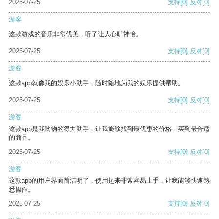
2025-07-25
支持
[0]
反对
[0]
游客
这款游戏的音乐非常优美，听了让人心旷神怡。
2025-07-25
支持
[0]
反对
[0]
游客
这款app就像我的娱乐小助手，随时随地为我的娱乐提供帮助。
2025-07-25
支持
[0]
反对
[0]
游客
这款app是我购物的得力助手，让我能够找到最优惠的价格，买到最合适
的商品。
2025-07-25
支持
[0]
反对
[0]
游客
这款app的用户界面简洁明了，使用起来非常容易上手，让我能够快速熟
悉操作。
2025-07-25
支持
[0]
反对
[0]