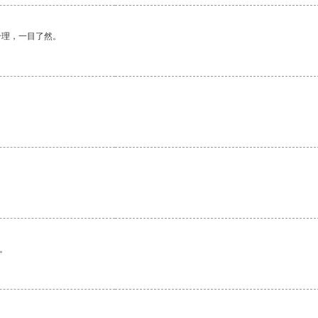
合理，一目了然。
。