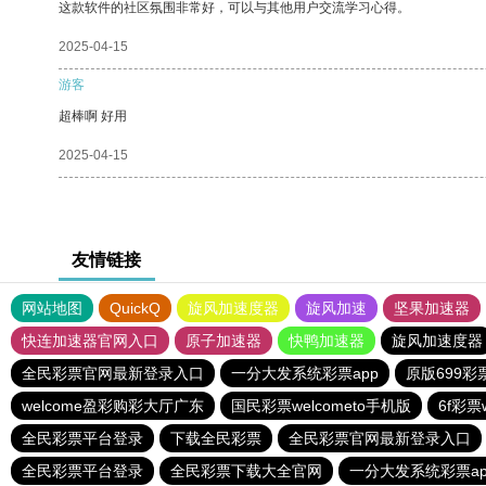
这款软件的社区氛围非常好，可以与其他用户交流学习心得。
2025-04-15
游客
超棒啊 好用
2025-04-15
友情链接
网站地图
QuickQ
旋风加速度器
旋风加速
坚果加速器
快连加速器官网入口
原子加速器
快鸭加速器
旋风加速度器
全民彩票官网最新登录入口
一分大发系统彩票app
原版699彩
welcome盈彩购彩大厅广东
国民彩票welcometo手机版
6f彩票w
全民彩票平台登录
下载全民彩票
全民彩票官网最新登录入口
全民彩票平台登录
全民彩票下载大全官网
一分大发系统彩票ap