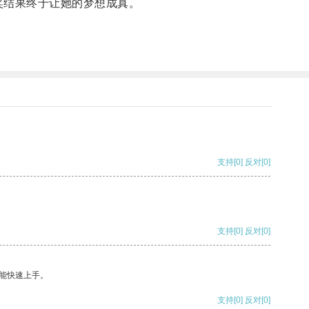
奖结果终于让她的梦想成真。
支持
[0]
反对
[0]
支持
[0]
反对
[0]
能快速上手。
支持
[0]
反对
[0]