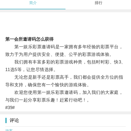
简介
排行
第一会所邀请码怎么获得
第一娱乐彩票邀请码是一家拥有多年经验的彩票平台，
致力于为用户提供安全、便捷、公平的彩票游戏体验。
我们拥有丰富多彩的彩票游戏种类，包括时时彩、快3、
11选5等，让您尽情选择。
无论您是新手还是彩票高手，我们都会提供全方位的指
导和支持，确保您有一个愉快的游戏体验。
欢迎您使用第一娱乐彩票邀请码，加入我们的大家庭，
与我们一起分享彩票乐趣！赶紧行动吧！。
#39#
评论
游客