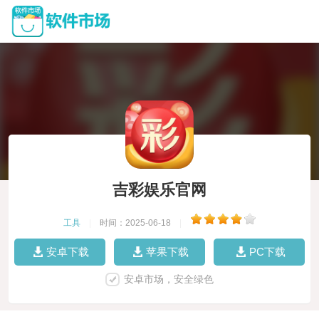
吉彩娱乐官网
工具
|
时间：2025-06-18
|
安卓下载
苹果下载
PC下载
安卓市场，安全绿色