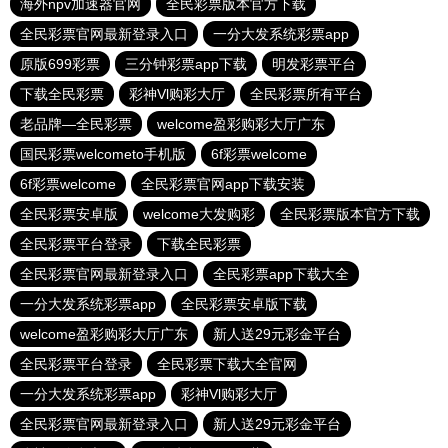
海外npv加速器官网
全民彩票版本官方下载
全民彩票官网最新登录入口
一分大发系统彩票app
原版699彩票
三分钟彩票app下载
明发彩票平台
下载全民彩票
彩神Vl购彩大厅
全民彩票所有平台
老品牌—全民彩票
welcome盈彩购彩大厅广东
国民彩票welcometo手机版
6f彩票welcome
6f彩票welcome
全民彩票官网app下载安装
全民彩票安卓版
welcome大发购彩
全民彩票版本官方下载
全民彩票平台登录
下载全民彩票
全民彩票官网最新登录入口
全民彩票app下载大全
一分大发系统彩票app
全民彩票安卓版下载
welcome盈彩购彩大厅广东
新人送29元彩金平台
全民彩票平台登录
全民彩票下载大全官网
一分大发系统彩票app
彩神Vl购彩大厅
全民彩票官网最新登录入口
新人送29元彩金平台