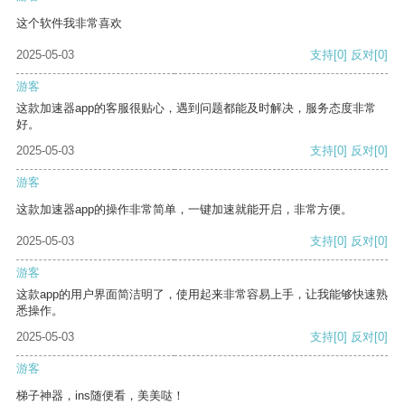
这个软件我非常喜欢
2025-05-03
支持
[0]
反对
[0]
游客
这款加速器app的客服很贴心，遇到问题都能及时解决，服务态度非常
好。
2025-05-03
支持
[0]
反对
[0]
游客
这款加速器app的操作非常简单，一键加速就能开启，非常方便。
2025-05-03
支持
[0]
反对
[0]
游客
这款app的用户界面简洁明了，使用起来非常容易上手，让我能够快速熟
悉操作。
2025-05-03
支持
[0]
反对
[0]
游客
梯子神器，ins随便看，美美哒！