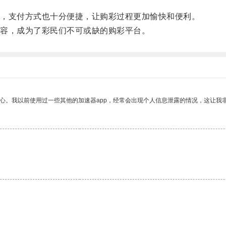
，支付方式也十分便捷，让购彩过程更加愉快和便利。
容，成为了彩民们不可或缺的购彩平台。
放心。我以前使用过一些其他的加速器app，经常会出现个人信息泄露的情况，这让我