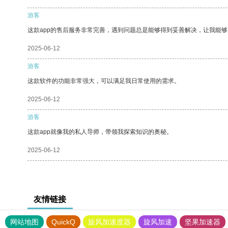
游客
这款app的售后服务非常完善，遇到问题总是能够得到妥善解决，让我能
2025-06-12
游客
这款软件的功能非常强大，可以满足我日常使用的需求。
2025-06-12
游客
这款app就像我的私人导师，带领我探索知识的奥秘。
2025-06-12
友情链接
网站地图
QuickQ
旋风加速度器
旋风加速
坚果加速器