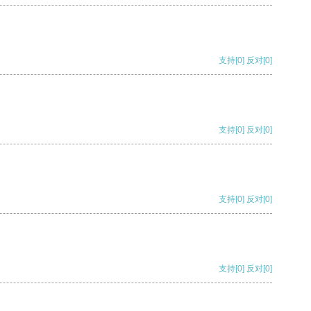
支持
[0]
反对
[0]
支持
[0]
反对
[0]
支持
[0]
反对
[0]
支持
[0]
反对
[0]