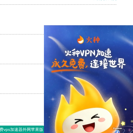
支持
[0]
反对
[0]
支持
[0]
反对
[0]
支持
[0]
反对
[0]
费vps加速器外网苹果版
旋风加速度器
快连加速器