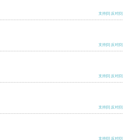
支持
[0]
反对
[0]
支持
[0]
反对
[0]
支持
[0]
反对
[0]
支持
[0]
反对
[0]
支持
[0]
反对
[0]