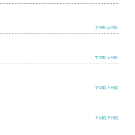
支持
[0]
反对
[0]
支持
[0]
反对
[0]
支持
[0]
反对
[0]
支持
[0]
反对
[0]