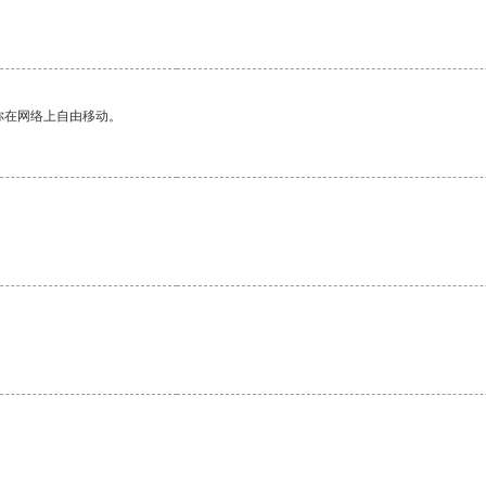
你在网络上自由移动。