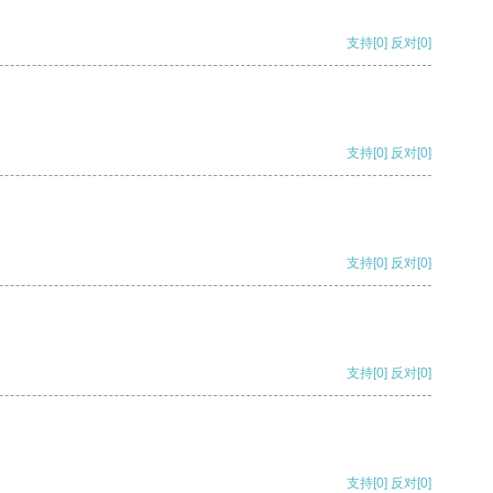
支持
[0]
反对
[0]
支持
[0]
反对
[0]
支持
[0]
反对
[0]
支持
[0]
反对
[0]
支持
[0]
反对
[0]