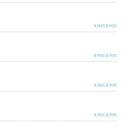
支持
[0]
反对
[0]
支持
[0]
反对
[0]
支持
[0]
反对
[0]
支持
[0]
反对
[0]