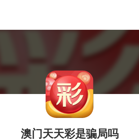
澳门天天彩是骗局吗