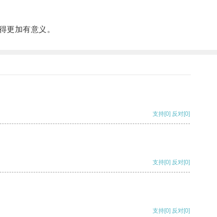
得更加有意义。
支持
[0]
反对
[0]
支持
[0]
反对
[0]
支持
[0]
反对
[0]