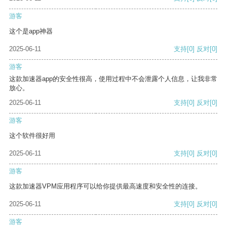
游客
这个是app神器
2025-06-11
支持
[0]
反对
[0]
游客
这款加速器app的安全性很高，使用过程中不会泄露个人信息，让我非常
放心。
2025-06-11
支持
[0]
反对
[0]
游客
这个软件很好用
2025-06-11
支持
[0]
反对
[0]
游客
这款加速器VPM应用程序可以给你提供最高速度和安全性的连接。
2025-06-11
支持
[0]
反对
[0]
游客