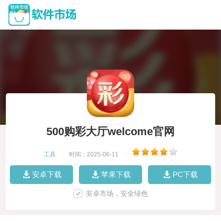
500购彩大厅welcome官网
工具
|
时间：2025-06-11
|
安卓下载
苹果下载
PC下载
安卓市场，安全绿色