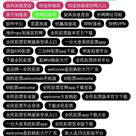
旋风加速度器
快连加速器
快连加速器官网入口
原子加速器
快鸭加速器
旋风加速度器
外网网址导航
软件中心
雷霆加速
狂飙加速器
哔咔漫画
快鸭VPN
海外npv加速器官网
全民彩票版本官方下载
全民彩票官网最新登录入口
一分大发系统彩票app
原版699彩票
三分钟彩票app下载
明发彩票平台
下载全民彩票
彩神Vl购彩大厅
全民彩票所有平台
老品牌—全民彩票
welcome盈彩购彩大厅广东
国民彩票welcometo手机版
6f彩票welcome
6f彩票welcome
全民彩票官网app下载安装
全民彩票安卓版
welcome大发购彩
全民彩票版本官方下载
全民彩票平台登录
下载全民彩票
全民彩票官网最新登录入口
全民彩票app下载大全
一分大发系统彩票app
全民彩票安卓版下载
welcome盈彩购彩大厅广东
新人送29元彩金平台