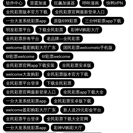
软件中心
雷霆加速
狂飙加速器
哔咔漫画
快鸭VPN
全民彩票版本官方下载
全民彩票官网最新登录入口
一分大发系统彩票app
原版699彩票
三分钟彩票app下载
明发彩票平台
下载全民彩票
彩神Vl购彩大厅
全民彩票所有平台
老品牌—全民彩票
welcome盈彩购彩大厅广东
国民彩票welcometo手机版
6f彩票welcome
6f彩票welcome
全民彩票官网app下载安装
全民彩票安卓版
welcome大发购彩
全民彩票版本官方下载
全民彩票平台登录
下载全民彩票
全民彩票官网最新登录入口
全民彩票app下载大全
一分大发系统彩票app
全民彩票安卓版下载
welcome盈彩购彩大厅广东
新人送29元彩金平台
全民彩票平台登录
全民彩票下载大全官网
一分大发系统彩票app
彩神Vl购彩大厅