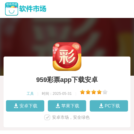
959彩票app下载安卓
工具
|
时间：2025-05-31
|
安卓下载
苹果下载
PC下载
安卓市场，安全绿色