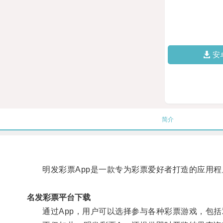
安
简介
明发彩票App是一款专为彩票爱好者打造的应用程
名发彩票平台下载
通过App，用户可以选择参与各种彩票游戏，包括