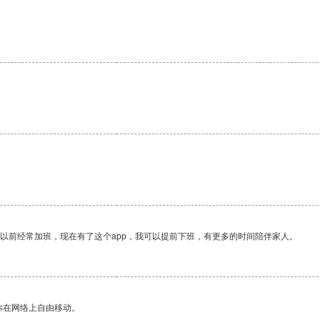
我以前经常加班，现在有了这个app，我可以提前下班，有更多的时间陪伴家人。
你在网络上自由移动。