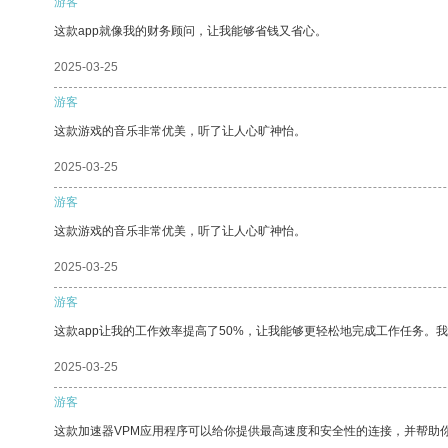
游客
这款app就像我的财务顾问，让我能够省钱又省心。
2025-03-25
游客
这款游戏的音乐非常优美，听了让人心旷神怡。
2025-03-25
游客
这款游戏的音乐非常优美，听了让人心旷神怡。
2025-03-25
游客
这款app让我的工作效率提高了50%，让我能够更轻松地完成工作任务。
2025-03-25
游客
这款加速器VPM应用程序可以给你提供最高速度和安全性的连接，并帮助