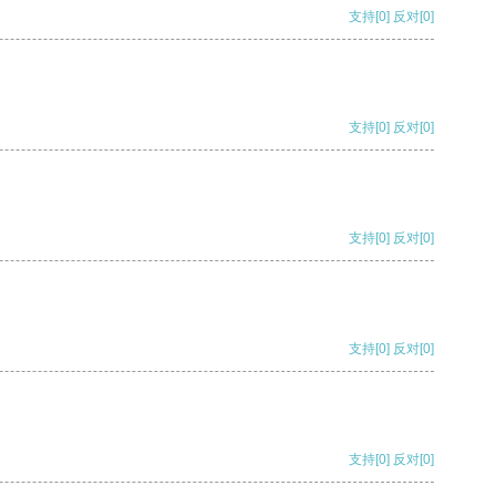
支持
[0]
反对
[0]
支持
[0]
反对
[0]
支持
[0]
反对
[0]
支持
[0]
反对
[0]
支持
[0]
反对
[0]