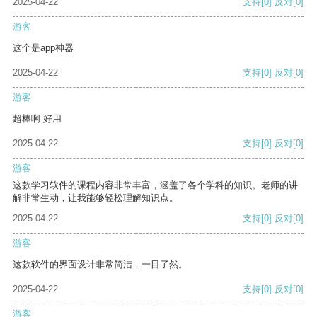
2025-04-22
支持
[0]
反对
[0]
游客
这个是app神器
2025-04-22
支持
[0]
反对
[0]
游客
超棒啊 好用
2025-04-22
支持
[0]
反对
[0]
游客
这款学习软件的课程内容非常丰富，涵盖了各个学科的知识。老师的讲
解非常生动，让我能够轻松理解知识点。
2025-04-22
支持
[0]
反对
[0]
游客
这款软件的界面设计非常简洁，一目了然。
2025-04-22
支持
[0]
反对
[0]
游客