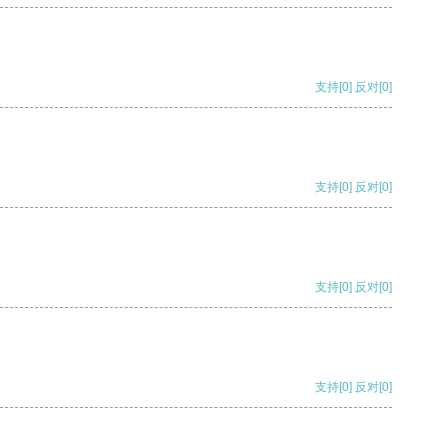
支持
[0]
反对
[0]
支持
[0]
反对
[0]
支持
[0]
反对
[0]
支持
[0]
反对
[0]