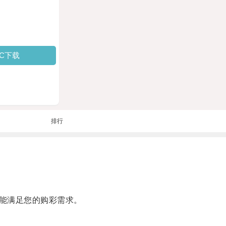
PC下载
排行
能满足您的购彩需求。