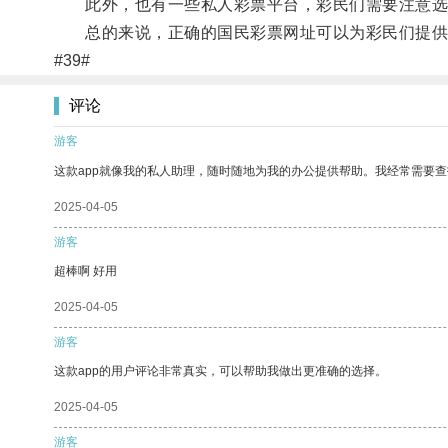
此外，也有一些私人彩票平台，彩民们需要注意选
总的来说，正确的国民彩票网址可以为彩民们提供一
#39#
评论
游客
这款app就像我的私人助理，随时随地为我的办公提供帮助。我经常需要查
2025-04-05
游客
超棒啊 好用
2025-04-05
游客
这款app的用户评论非常真实，可以帮助我做出更准确的选择。
2025-04-05
游客