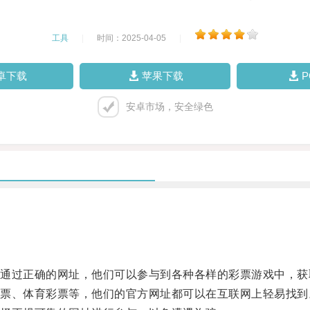
工具
|
时间：2025-04-05
|
卓下载
苹果下载
安卓市场，安全绿色
过正确的网址，他们可以参与到各种各样的彩票游戏中，获
、体育彩票等，他们的官方网址都可以在互联网上轻易找到