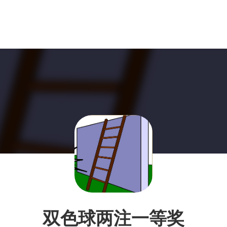
双色球两注一等奖