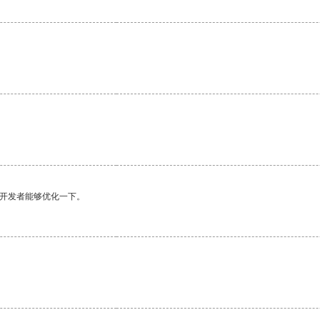
望开发者能够优化一下。
。