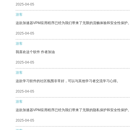
2025-04-05
游客
这款加速器VPM应用程序已经为我们带来了无限的流畅体验和安全性保护
2025-04-05
游客
我喜欢这个软件 作者加油
2025-04-05
游客
这款学习软件的社区氛围非常好，可以与其他学习者交流学习心得。
2025-04-05
游客
这款加速器VPM应用程序已经为我们带来了无限的隐私保护和安全性保护
2025-04-05