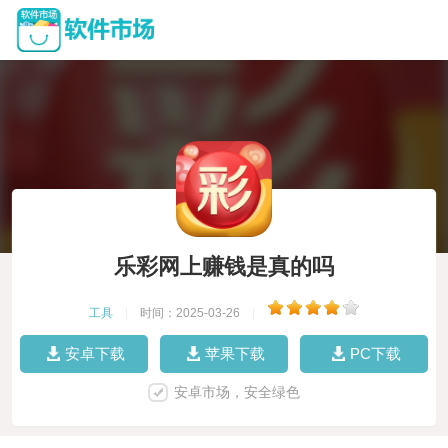
乐彩网上赚钱是真的吗
工具
|
时间：2025-03-26
|
安卓下载
苹果下载
PC下载
安卓市场，安全绿色