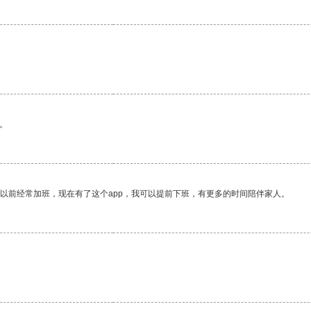
。
我以前经常加班，现在有了这个app，我可以提前下班，有更多的时间陪伴家人。