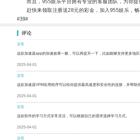
而且，955娱乐平台拥有专业的客服团队，为你提
赶快来领取注册送28元的彩金，加入955娱乐，畅
#39#
评论
游客
这款加速器app的加速效果一般，可以再提升一下，比如能够支持更多地
2025-04-01
游客
这款加速器VPM应用程序可以给你提供最高速度和安全性的连接，并帮助
2025-04-01
游客
这款软件的学习方式非常灵活，可以根据自己的需求选择学习方式。
2025-04-01
游客