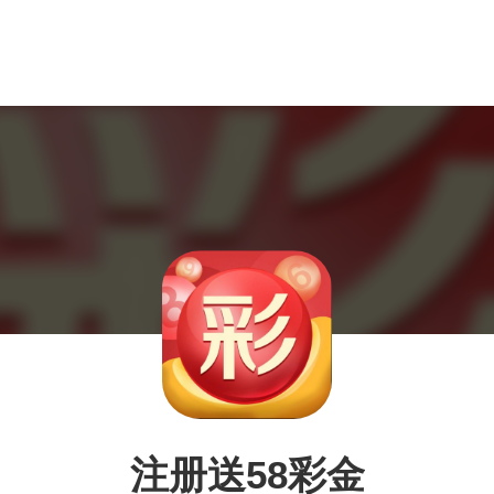
注册送58彩金