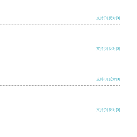
支持
[0]
反对
[0]
支持
[0]
反对
[0]
支持
[0]
反对
[0]
支持
[0]
反对
[0]