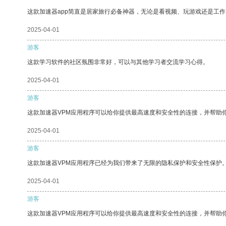
这款加速器app简直是居家旅行必备神器，无论是看视频、玩游戏还是工
2025-04-01
游客
这款学习软件的社区氛围非常好，可以与其他学习者交流学习心得。
2025-04-01
游客
这款加速器VPM应用程序可以给你提供最高速度和安全性的连接，并帮助
2025-04-01
游客
这款加速器VPM应用程序已经为我们带来了无限的隐私保护和安全性保护
2025-04-01
游客
这款加速器VPM应用程序可以给你提供最高速度和安全性的连接，并帮助