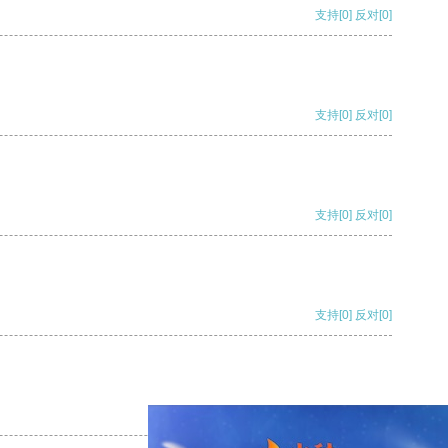
支持
[0]
反对
[0]
支持
[0]
反对
[0]
支持
[0]
反对
[0]
支持
[0]
反对
[0]
支持
[0]
反对
[0]