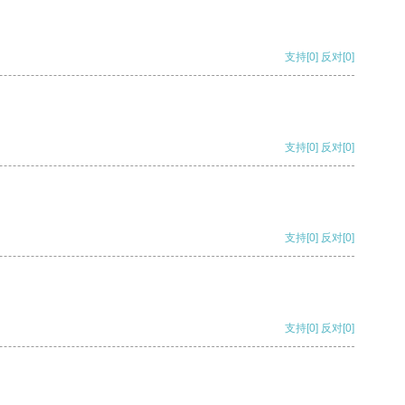
支持
[0]
反对
[0]
支持
[0]
反对
[0]
支持
[0]
反对
[0]
支持
[0]
反对
[0]