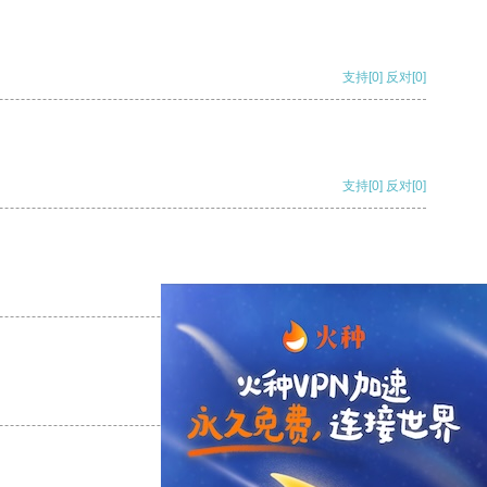
支持
[0]
反对
[0]
支持
[0]
反对
[0]
支持
[0]
反对
[0]
支持
[0]
反对
[0]