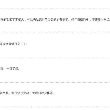
软件的功能非常强大，可以满足我日常办公的所有需求。操作也很简单，即使是小白也
望开发者能够优化一下。
合理，一目了然。
编辑文档、制作演示文稿、管理日程安排等。