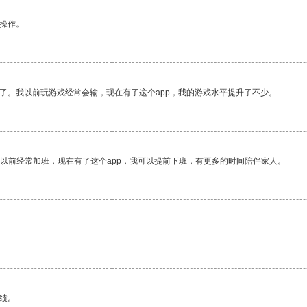
悉操作。
了。我以前玩游戏经常会输，现在有了这个app，我的游戏水平提升了不少。
我以前经常加班，现在有了这个app，我可以提前下班，有更多的时间陪伴家人。
绩。