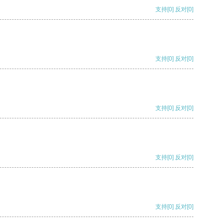
支持
[0]
反对
[0]
支持
[0]
反对
[0]
支持
[0]
反对
[0]
支持
[0]
反对
[0]
支持
[0]
反对
[0]