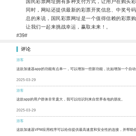
国民彩票网址拥有多种支付方式，让用户在购买彩
同时，网站还提供最新的彩票开奖信息、中奖号码
总的来说，国民彩票网址是一个值得信赖的彩票购买
让我们一起来挑战幸运，赢取未来！。
#39#
评论
游客
这款加速器app的功能有点单一，可以增加一些新功能，比如增加一个自
2025-03-29
游客
这款app的用户群体非常庞大，我可以结识到来自世界各地的朋友。
2025-03-29
游客
这款加速器VPM应用程序可以给你提供最高速度和安全性的连接，并帮助