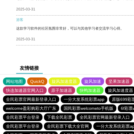
2025-03-31
游客
这款学习软件的社区氛围非常好，可以与其他学习者交流学习心得。
2025-03-31
友情链接
网站地图
QuickQ
旋风加速度器
旋风加速
坚果加速器
快连加速器官网入口
原子加速器
快鸭加速器
旋风加速度器
全民彩票官网最新登录入口
一分大发系统彩票app
原版699彩
welcome盈彩购彩大厅广东
国民彩票welcometo手机版
6f彩票w
全民彩票平台登录
下载全民彩票
全民彩票官网最新登录入口
全民彩票平台登录
全民彩票下载大全官网
一分大发系统彩票ap