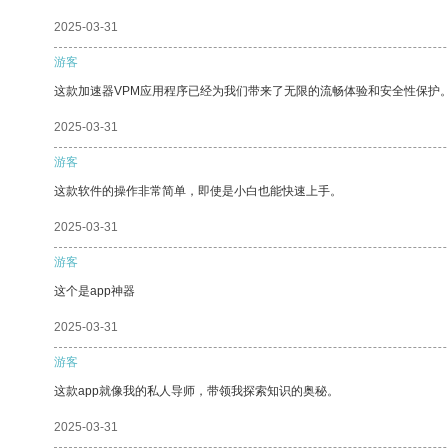
2025-03-31
游客
这款加速器VPM应用程序已经为我们带来了无限的流畅体验和安全性保护
2025-03-31
游客
这款软件的操作非常简单，即使是小白也能快速上手。
2025-03-31
游客
这个是app神器
2025-03-31
游客
这款app就像我的私人导师，带领我探索知识的奥秘。
2025-03-31