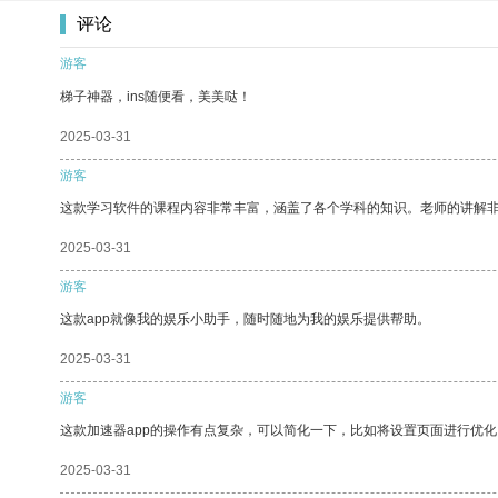
评论
游客
梯子神器，ins随便看，美美哒！
2025-03-31
游客
这款学习软件的课程内容非常丰富，涵盖了各个学科的知识。老师的讲解
2025-03-31
游客
这款app就像我的娱乐小助手，随时随地为我的娱乐提供帮助。
2025-03-31
游客
这款加速器app的操作有点复杂，可以简化一下，比如将设置页面进行优化
2025-03-31