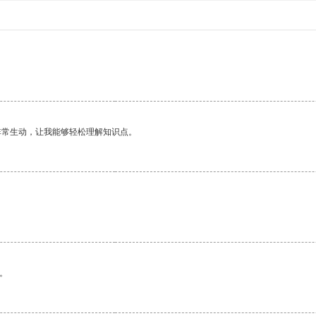
非常生动，让我能够轻松理解知识点。
。