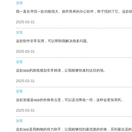
游客
我一直在寻找一款功能强大、操作简单的办公软件，终于找到了它。这款
2025-03-31
游客
这款软件非常实用，可以帮助我解决很多问题。
2025-03-31
游客
这款app的路线规划非常精准，让我能够快速到达目的地。
2025-03-31
游客
这款加速器app的价格有点贵，可以适当降低一些，这样会更加亲民。
2025-03-31
游客
这款app是我购物的得力助手，让我能够找到最优惠的价格，买到最合适