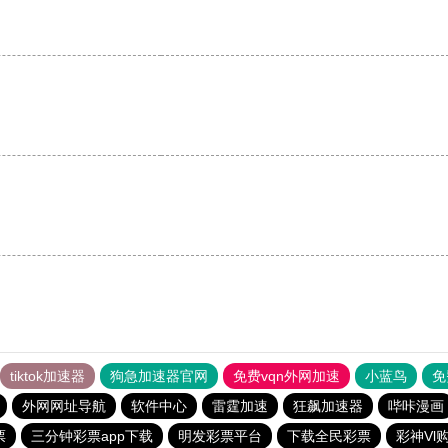
tiktok加速器
狗急加速器官网
免费vqn外网加速
小蓝鸟
免
外网网址导航
软件中心
雷霆加速
狂飙加速器
哔咔漫画
票
三分钟彩票app下载
明发彩票平台
下载全民彩票
彩神Vl