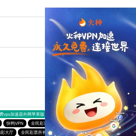
支持
[0]
反对
[0]
支持
[0]
反对
[0]
支持
[0]
反对
[0]
费vps加速器外网苹果版
旋风加速度器
快连加速器
快鸭VPN
全民彩票版本官方下载
购彩大厅
全民彩票所有平台
老品牌—全民彩票