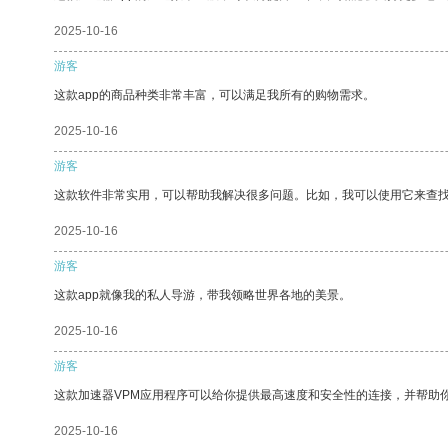
2025-10-16
游客
这款app的商品种类非常丰富，可以满足我所有的购物需求。
2025-10-16
游客
这款软件非常实用，可以帮助我解决很多问题。比如，我可以使用它来查
2025-10-16
游客
这款app就像我的私人导游，带我领略世界各地的美景。
2025-10-16
游客
这款加速器VPM应用程序可以给你提供最高速度和安全性的连接，并帮助
2025-10-16