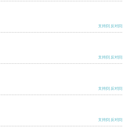
支持
[0]
反对
[0]
支持
[0]
反对
[0]
支持
[0]
反对
[0]
支持
[0]
反对
[0]