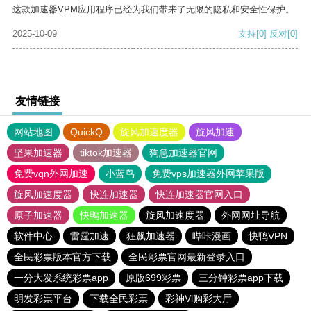
这款加速器VPM应用程序已经为我们带来了无限的隐私和安全性保护。
2025-10-09
支持
[0]
反对
[0]
友情链接
网站地图
QuickQ
旋风加速度器
旋风加速
坚果加速器
tiktok加速器
狗急加速器官网
免费vqn外网加速
小蓝鸟
免费vps加速器外网苹果版
旋风加速度器
快连加速器
快连加速器官网入口
原子加速器
快鸭加速器
旋风加速度器
外网网址导航
软件中心
雷霆加速
狂飙加速器
哔咔漫画
快鸭VPN
全民彩票版本官方下载
全民彩票官网最新登录入口
一分大发系统彩票app
原版699彩票
三分钟彩票app下载
明发彩票平台
下载全民彩票
彩神Vl购彩大厅