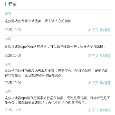
评论
游客
这款游戏的音乐非常优美，听了让人心旷神怡。
2025-10-09
支持
[0]
反对
[0]
游客
这款加速器app的价格有点贵，可以适当降低一些，这样会更加亲民。
2025-10-09
支持
[0]
反对
[0]
游客
这款学习软件的课程内容非常丰富，涵盖了各个学科的知识。老师的讲
解非常生动，让我能够轻松理解知识点。
2025-10-09
支持
[0]
反对
[0]
游客
这款加速器app简直是居家旅行必备神器，无论是看视频、玩游戏还是工
作办公，都能畅享高速网络，再也不用担心网速卡顿了。
2025-10-09
支持
[0]
反对
[0]