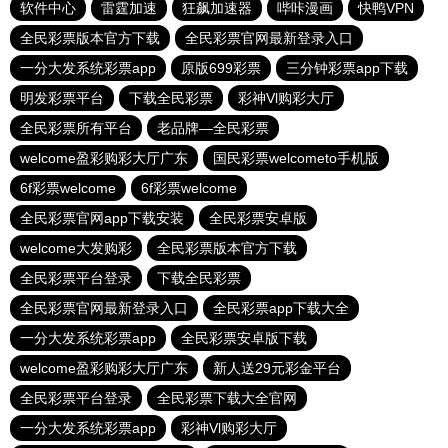
软件中心
雷霆加速
狂飙加速器
哔咔漫画
快鸭VPN
全民彩票版本官方下载
全民彩票官网最新登录入口
一分大发系统彩票app
原版699彩票
三分钟彩票app下载
明发彩票平台
下载全民彩票
彩神Vl购彩大厅
全民彩票所有平台
老品牌—全民彩票
welcome盈彩购彩大厅广东
国民彩票welcometo手机版
6f彩票welcome
6f彩票welcome
全民彩票官网app下载安装
全民彩票安卓版
welcome大发购彩
全民彩票版本官方下载
全民彩票平台登录
下载全民彩票
全民彩票官网最新登录入口
全民彩票app下载大全
一分大发系统彩票app
全民彩票安卓版下载
welcome盈彩购彩大厅广东
新人送29元彩金平台
全民彩票平台登录
全民彩票下载大全官网
一分大发系统彩票app
彩神Vl购彩大厅