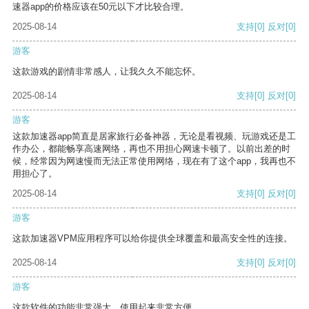
速器app的价格应该在50元以下才比较合理。
2025-08-14
支持
[0]
反对
[0]
游客
这款游戏的剧情非常感人，让我久久不能忘怀。
2025-08-14
支持
[0]
反对
[0]
游客
这款加速器app简直是居家旅行必备神器，无论是看视频、玩游戏还是工
作办公，都能畅享高速网络，再也不用担心网速卡顿了。以前出差的时
候，经常因为网速慢而无法正常使用网络，现在有了这个app，我再也不
用担心了。
2025-08-14
支持
[0]
反对
[0]
游客
这款加速器VPM应用程序可以给你提供全球覆盖和最高安全性的连接。
2025-08-14
支持
[0]
反对
[0]
游客
这款软件的功能非常强大，使用起来非常方便。