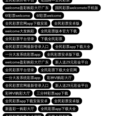
全民彩票所有平台
老品牌—全民彩票
welcome盈彩购彩大厅广东
国民彩票welcometo手机版
6f彩票welcome
6f彩票welcome
全民彩票官网app下载安装
全民彩票安卓版
welcome大发购彩
全民彩票版本官方下载
全民彩票平台登录
下载全民彩票
全民彩票官网最新登录入口
全民彩票app下载大全
一分大发系统彩票app
全民彩票安卓版下载
welcome盈彩购彩大厅广东
新人送29元彩金平台
全民彩票平台登录
全民彩票下载大全官网
一分大发系统彩票app
彩神Vl购彩大厅
全民彩票官网最新登录入口
新人送29元彩金平台
彩神Vl购彩大厅
三分钟彩票app下载
全民彩票app下载安装安卓
全民彩票安卓版
新盈彩一购彩大厅
全民彩票app下载大全