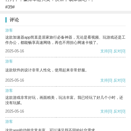
#39#
评论
游客
这款加速器app简直是居家旅行必备神器，无论是看视频、玩游戏还是工
作办公，都能畅享高速网络，再也不用担心网速卡顿了。
2025-05-16
支持
[0]
反对
[0]
游客
这款软件的设计非常人性化，使用起来非常舒服。
2025-05-16
支持
[0]
反对
[0]
游客
这款游戏非常好玩，画面精美，玩法丰富。我已经玩了好几个小时，还
没有玩腻。
2025-05-16
支持
[0]
反对
[0]
游客
这款app的功能非常丰富，可以满足我不同的社交需求。