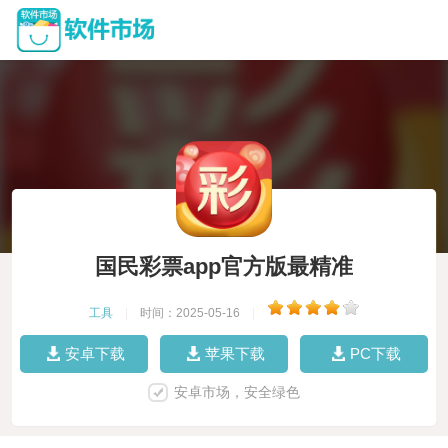
国民彩票app官方版最精准
工具
|
时间：2025-05-16
|
安卓下载
苹果下载
PC下载
安卓市场，安全绿色