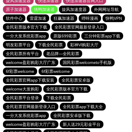
旋风加速度器
快连加速器
快连加速器官网入口
原子加速器
快鸭加速器
旋风加速度器
外网网址导航
软件中心
雷霆加速
狂飙加速器
哔咔漫画
快鸭VPN
全民彩票版本官方下载
全民彩票官网最新登录入口
一分大发系统彩票app
原版699彩票
三分钟彩票app下载
明发彩票平台
下载全民彩票
彩神Vl购彩大厅
全民彩票所有平台
老品牌—全民彩票
welcome盈彩购彩大厅广东
国民彩票welcometo手机版
6f彩票welcome
6f彩票welcome
全民彩票官网app下载安装
全民彩票安卓版
welcome大发购彩
全民彩票版本官方下载
全民彩票平台登录
下载全民彩票
全民彩票官网最新登录入口
全民彩票app下载大全
一分大发系统彩票app
全民彩票安卓版下载
welcome盈彩购彩大厅广东
新人送29元彩金平台