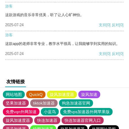
游客
这款游戏的音乐非常优美，听了让人心旷神怡。
2025-07-24
支持
[0]
反对
[0]
游客
这款app的老师非常专业，教学水平很高，让我能够学到实用的知识。
2025-07-24
支持
[0]
反对
[0]
友情链接
网站地图
QuickQ
旋风加速度器
旋风加速
坚果加速器
tiktok加速器
狗急加速器官网
免费vqn外网加速
小蓝鸟
免费vps加速器外网苹果版
旋风加速度器
快连加速器
快连加速器官网入口