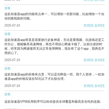
游客
这款加速器app的功能有点单一，可以增加一些新功能，比如增加一个自
动切换线路的功能。
2025-07-24
支持
[0]
反对
[0]
游客
这款加速器app简直是居家旅行必备神器，无论是看视频、玩游戏还是工
作办公，都能畅享高速网络，再也不用担心网速卡顿了。以前出差的时
候，经常因为网速慢而无法正常使用网络，现在有了这个app，我再也不
用担心了。
2025-07-24
支持
[0]
反对
[0]
游客
这款加速器app的价格有点贵，可以适当降低一些。我个人觉得，一款加
速器app的价格应该在50元以下才比较合理。
2025-07-24
支持
[0]
反对
[0]
游客
这款加速器VPM应用程序可以给你提供全球覆盖和最高安全性的连接。