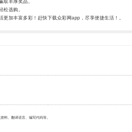
赢取丰厚奖品。
轻松选购。
更加丰富多彩！赶快下载众彩网app，尽享便捷生活！。
找资料、翻译语言、编写代码等。