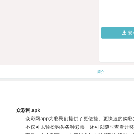
安
简介
众彩网.apk
众彩网app为彩民们提供了更便捷、更快速的购彩
不仅可以轻松购买各种彩票，还可以随时查看开奖