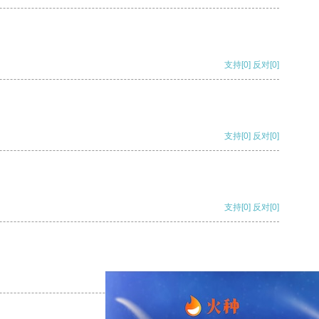
支持
[0]
反对
[0]
支持
[0]
反对
[0]
支持
[0]
反对
[0]
支持
[0]
反对
[0]