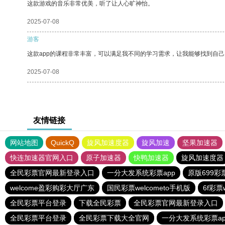
这款游戏的音乐非常优美，听了让人心旷神怡。
2025-07-08
游客
这款app的课程非常丰富，可以满足我不同的学习需求，让我能够找到自
2025-07-08
友情链接
网站地图
QuickQ
旋风加速度器
旋风加速
坚果加速器
快连加速器官网入口
原子加速器
快鸭加速器
旋风加速度器
全民彩票官网最新登录入口
一分大发系统彩票app
原版699彩
welcome盈彩购彩大厅广东
国民彩票welcometo手机版
6f彩票w
全民彩票平台登录
下载全民彩票
全民彩票官网最新登录入口
全民彩票平台登录
全民彩票下载大全官网
一分大发系统彩票ap