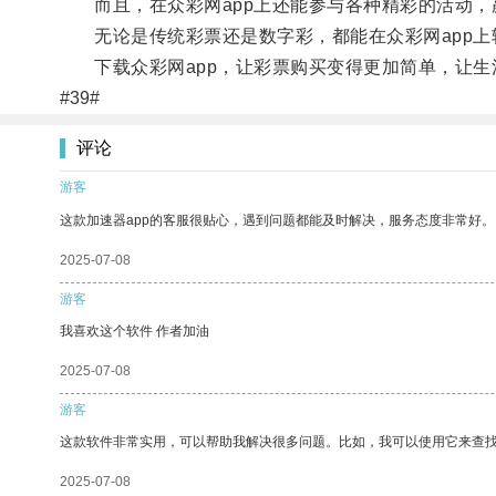
而且，在众彩网app上还能参与各种精彩的活动，
无论是传统彩票还是数字彩，都能在众彩网app上
下载众彩网app，让彩票购买变得更加简单，让生活
#39#
评论
游客
这款加速器app的客服很贴心，遇到问题都能及时解决，服务态度非常好。
2025-07-08
游客
我喜欢这个软件 作者加油
2025-07-08
游客
这款软件非常实用，可以帮助我解决很多问题。比如，我可以使用它来查
2025-07-08