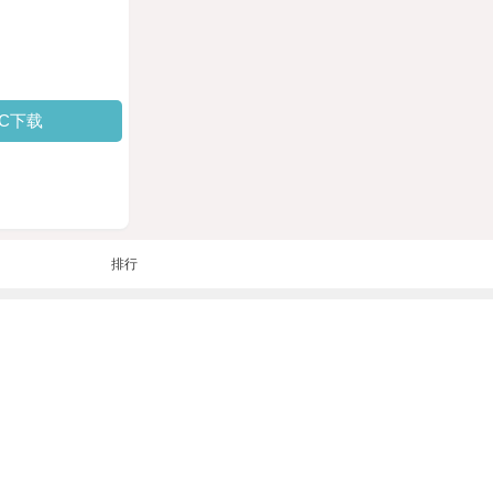
PC下载
排行