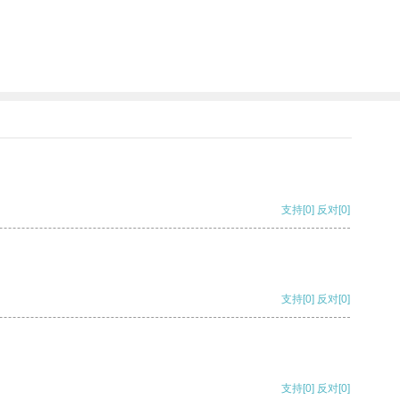
支持
[0]
反对
[0]
支持
[0]
反对
[0]
支持
[0]
反对
[0]