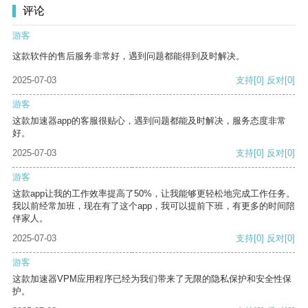
评论
游客
这款软件的售后服务非常好，遇到问题都能得到及时解决。
2025-07-03
支持
[0]
反对
[0]
游客
这款加速器app的客服很贴心，遇到问题都能及时解决，服务态度非常
好。
2025-07-03
支持
[0]
反对
[0]
游客
这款app让我的工作效率提高了50%，让我能够更轻松地完成工作任务。
我以前经常加班，现在有了这个app，我可以提前下班，有更多的时间陪
伴家人。
2025-07-03
支持
[0]
反对
[0]
游客
这款加速器VPM应用程序已经为我们带来了无限的隐私保护和安全性保
护。