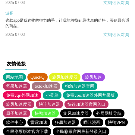
2025-07-03
支持
[0]
反对
[0]
游客
这款app是我购物的得力助手，让我能够找到最优惠的价格，买到最合适
的商品。
2025-07-03
支持
[0]
反对
[0]
友情链接
网站地图
QuickQ
旋风加速度器
旋风加速
坚果加速器
tiktok加速器
狗急加速器官网
免费vqn外网加速
小蓝鸟
免费vps加速器外网苹果版
旋风加速度器
快连加速器
快连加速器官网入口
原子加速器
快鸭加速器
旋风加速度器
外网网址导航
软件中心
雷霆加速
狂飙加速器
哔咔漫画
快鸭VPN
全民彩票版本官方下载
全民彩票官网最新登录入口