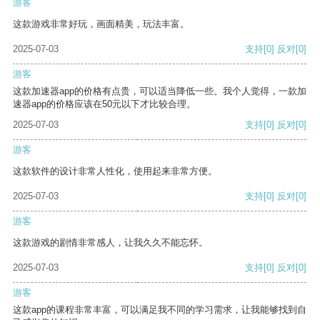
游客
这款游戏非常好玩，画面精美，玩法丰富。
2025-07-03
支持
[0]
反对
[0]
游客
这款加速器app的价格有点贵，可以适当降低一些。我个人觉得，一款加
速器app的价格应该在50元以下才比较合理。
2025-07-03
支持
[0]
反对
[0]
游客
这款软件的设计非常人性化，使用起来非常方便。
2025-07-03
支持
[0]
反对
[0]
游客
这款游戏的剧情非常感人，让我久久不能忘怀。
2025-07-03
支持
[0]
反对
[0]
游客
这款app的课程非常丰富，可以满足我不同的学习需求，让我能够找到自