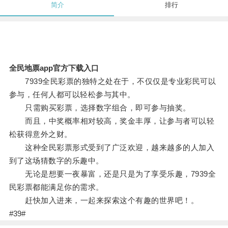
简介
排行
全民地票app官方下载入口
7939全民彩票的独特之处在于，不仅仅是专业彩民可以
参与，任何人都可以轻松参与其中。
只需购买彩票，选择数字组合，即可参与抽奖。
而且，中奖概率相对较高，奖金丰厚，让参与者可以轻
松获得意外之财。
这种全民彩票形式受到了广泛欢迎，越来越多的人加入
到了这场猜数字的乐趣中。
无论是想要一夜暴富，还是只是为了享受乐趣，7939全
民彩票都能满足你的需求。
赶快加入进来，一起来探索这个有趣的世界吧！。
#39#