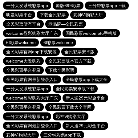
一分大发系统彩票app
原版699彩票
三分钟彩票app下载
明发彩票平台
下载全民彩票
彩神Vl购彩大厅
全民彩票所有平台
老品牌—全民彩票
welcome盈彩购彩大厅广东
国民彩票welcometo手机版
6f彩票welcome
6f彩票welcome
全民彩票官网app下载安装
全民彩票安卓版
welcome大发购彩
全民彩票版本官方下载
全民彩票平台登录
下载全民彩票
全民彩票官网最新登录入口
全民彩票app下载大全
一分大发系统彩票app
全民彩票安卓版下载
welcome盈彩购彩大厅广东
新人送29元彩金平台
全民彩票平台登录
全民彩票下载大全官网
一分大发系统彩票app
彩神Vl购彩大厅
全民彩票官网最新登录入口
新人送29元彩金平台
彩神Vl购彩大厅
三分钟彩票app下载