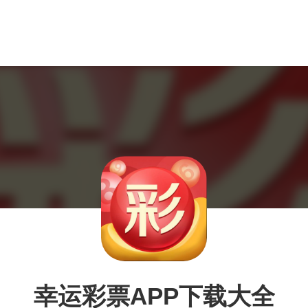
幸运彩票APP下载大全