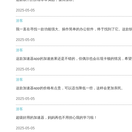
2025-05-05
游客
我一直在寻找一款功能强大、操作简单的办公软件，终于找到了它。这款
2025-05-05
游客
这款加速器app的加速效果还是不错的，但偶尔也会出现卡顿的情况，希
2025-05-05
游客
这款加速器app的价格有点贵，可以适当降低一些，这样会更加亲民。
2025-05-05
游客
超级好用的加速器，妈妈再也不用担心我的学习啦！
2025-05-05