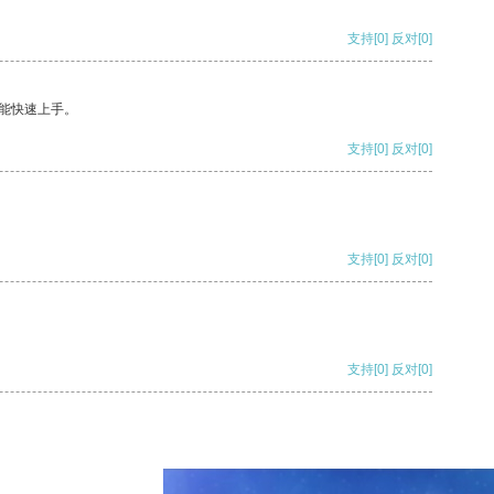
支持
[0]
反对
[0]
能快速上手。
支持
[0]
反对
[0]
支持
[0]
反对
[0]
支持
[0]
反对
[0]
支持
[0]
反对
[0]