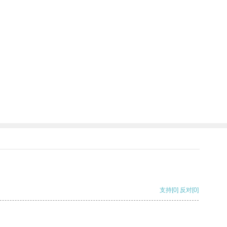
支持
[0]
反对
[0]