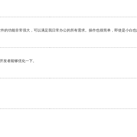
软件的功能非常强大，可以满足我日常办公的所有需求。操作也很简单，即使是小白也
望开发者能够优化一下。