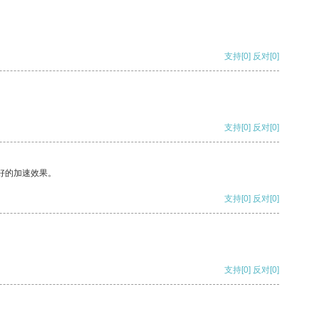
支持
[0]
反对
[0]
支持
[0]
反对
[0]
好的加速效果。
支持
[0]
反对
[0]
支持
[0]
反对
[0]