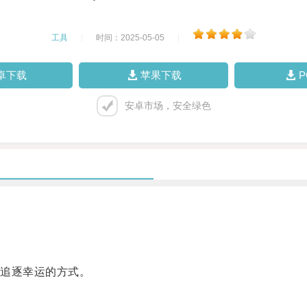
工具
|
时间：2025-05-05
|
卓下载
苹果下载
安卓市场，安全绿色
追逐幸运的方式。