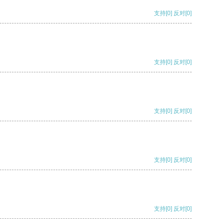
支持
[0]
反对
[0]
支持
[0]
反对
[0]
支持
[0]
反对
[0]
支持
[0]
反对
[0]
支持
[0]
反对
[0]