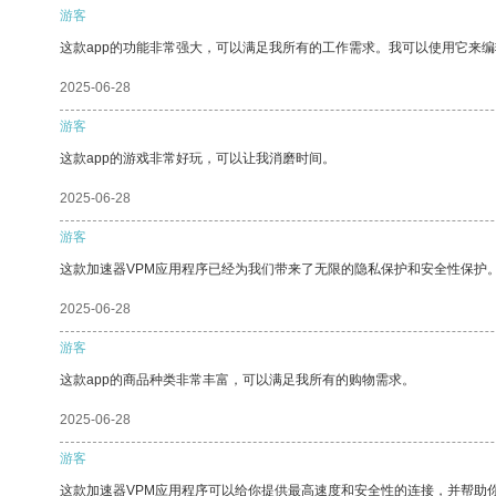
游客
这款app的功能非常强大，可以满足我所有的工作需求。我可以使用它来
2025-06-28
游客
这款app的游戏非常好玩，可以让我消磨时间。
2025-06-28
游客
这款加速器VPM应用程序已经为我们带来了无限的隐私保护和安全性保护
2025-06-28
游客
这款app的商品种类非常丰富，可以满足我所有的购物需求。
2025-06-28
游客
这款加速器VPM应用程序可以给你提供最高速度和安全性的连接，并帮助