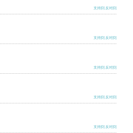
支持
[0]
反对
[0]
支持
[0]
反对
[0]
支持
[0]
反对
[0]
支持
[0]
反对
[0]
支持
[0]
反对
[0]