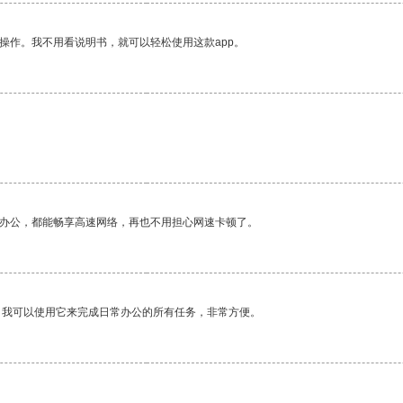
操作。我不用看说明书，就可以轻松使用这款app。
。
作办公，都能畅享高速网络，再也不用担心网速卡顿了。
。我可以使用它来完成日常办公的所有任务，非常方便。