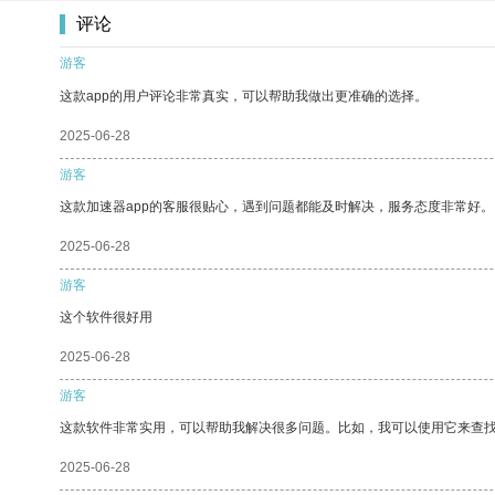
评论
游客
这款app的用户评论非常真实，可以帮助我做出更准确的选择。
2025-06-28
游客
这款加速器app的客服很贴心，遇到问题都能及时解决，服务态度非常好。
2025-06-28
游客
这个软件很好用
2025-06-28
游客
这款软件非常实用，可以帮助我解决很多问题。比如，我可以使用它来查
2025-06-28