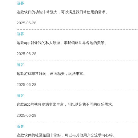
游客
这款软件的功能非常强大，可以满足我日常使用的需求。
2025-06-28
游客
这款app就像我的私人导游，带我领略世界各地的美景。
2025-06-28
游客
这款游戏非常好玩，画面精美，玩法丰富。
2025-06-28
游客
这款app的视频资源非常丰富，可以满足我不同的娱乐需求。
2025-06-28
游客
这款软件的社区氛围非常好，可以与其他用户交流学习心得。