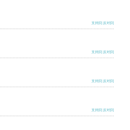
支持
[0]
反对
[0]
支持
[0]
反对
[0]
支持
[0]
反对
[0]
支持
[0]
反对
[0]