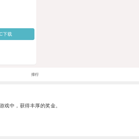
PC下载
排行
游戏中，获得丰厚的奖金。