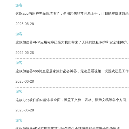
游客
这款app的用户界面简洁明了，使用起来非常容易上手，让我能够快速熟悉
2025-06-28
游客
这款加速器VPM应用程序已经为我们带来了无限的隐私保护和安全性保护
2025-06-28
游客
这款加速器app简直是居家旅行必备神器，无论是看视频、玩游戏还是工
2025-06-28
游客
这款办公软件的功能非常全面，涵盖了文档、表格、演示文稿等各个方面
2025-06-28
游客
这款加速器VPM应用程序可以给你提供全球覆盖和最高安全性的连接。