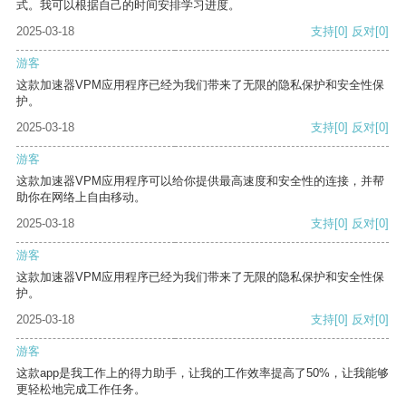
式。我可以根据自己的时间安排学习进度。
2025-03-18
支持
[0]
反对
[0]
游客
这款加速器VPM应用程序已经为我们带来了无限的隐私保护和安全性保
护。
2025-03-18
支持
[0]
反对
[0]
游客
这款加速器VPM应用程序可以给你提供最高速度和安全性的连接，并帮
助你在网络上自由移动。
2025-03-18
支持
[0]
反对
[0]
游客
这款加速器VPM应用程序已经为我们带来了无限的隐私保护和安全性保
护。
2025-03-18
支持
[0]
反对
[0]
游客
这款app是我工作上的得力助手，让我的工作效率提高了50%，让我能够
更轻松地完成工作任务。