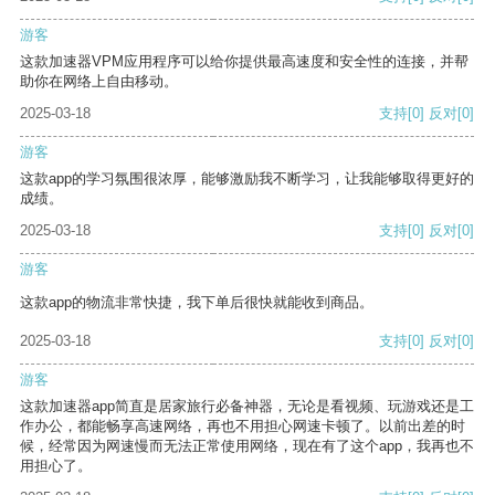
游客
这款加速器VPM应用程序可以给你提供最高速度和安全性的连接，并帮
助你在网络上自由移动。
2025-03-18
支持
[0]
反对
[0]
游客
这款app的学习氛围很浓厚，能够激励我不断学习，让我能够取得更好的
成绩。
2025-03-18
支持
[0]
反对
[0]
游客
这款app的物流非常快捷，我下单后很快就能收到商品。
2025-03-18
支持
[0]
反对
[0]
游客
这款加速器app简直是居家旅行必备神器，无论是看视频、玩游戏还是工
作办公，都能畅享高速网络，再也不用担心网速卡顿了。以前出差的时
候，经常因为网速慢而无法正常使用网络，现在有了这个app，我再也不
用担心了。