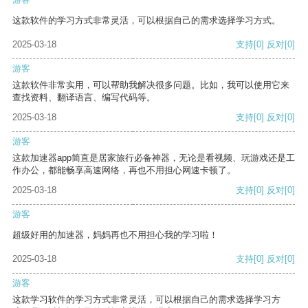
这款软件的学习方式非常灵活，可以根据自己的需求选择学习方式。
2025-03-18
支持
[0]
反对
[0]
游客
这款软件非常实用，可以帮助我解决很多问题。比如，我可以使用它来
查找资料、翻译语言、编写代码等。
2025-03-18
支持
[0]
反对
[0]
游客
这款加速器app简直是居家旅行必备神器，无论是看视频、玩游戏还是工
作办公，都能畅享高速网络，再也不用担心网速卡顿了。
2025-03-18
支持
[0]
反对
[0]
游客
超级好用的加速器，妈妈再也不用担心我的学习啦！
2025-03-18
支持
[0]
反对
[0]
游客
这款学习软件的学习方式非常灵活，可以根据自己的需求选择学习方