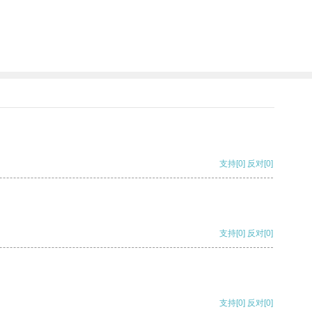
支持
[0]
反对
[0]
支持
[0]
反对
[0]
支持
[0]
反对
[0]