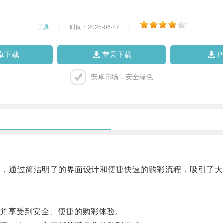
工具
|
时间：2025-06-27
|
卓下载
苹果下载
安卓市场，安全绿色
台，通过简洁明了的界面设计和便捷快速的购彩流程，吸引了
并享受到安全、便捷的购彩体验。