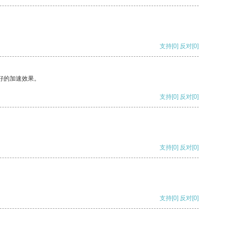
支持
[0]
反对
[0]
好的加速效果。
支持
[0]
反对
[0]
支持
[0]
反对
[0]
支持
[0]
反对
[0]