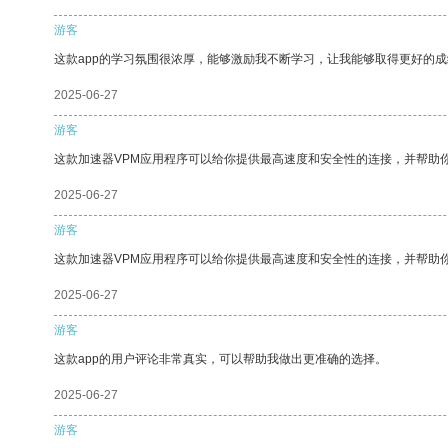
游客
这款app的学习氛围很浓厚，能够激励我不断学习，让我能够取得更好的成
2025-06-27
游客
这款加速器VPM应用程序可以给你提供最高速度和安全性的连接，并帮助
2025-06-27
游客
这款加速器VPM应用程序可以给你提供最高速度和安全性的连接，并帮助
2025-06-27
游客
这款app的用户评论非常真实，可以帮助我做出更准确的选择。
2025-06-27
游客