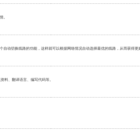
情。
一个自动切换线路的功能，这样就可以根据网络情况自动选择最优的线路，从而获得更
找资料、翻译语言、编写代码等。