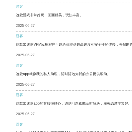
游客
这款游戏非常好玩，画面精美，玩法丰富。
2025-06-27
游客
这款加速器VPM应用程序可以给你提供最高速度和安全性的连接，并帮助
2025-06-27
游客
这款app就像我的私人助理，随时随地为我的办公提供帮助。
2025-06-27
游客
这款加速器app的客服很贴心，遇到问题都能及时解决，服务态度非常好。
2025-06-27
游客