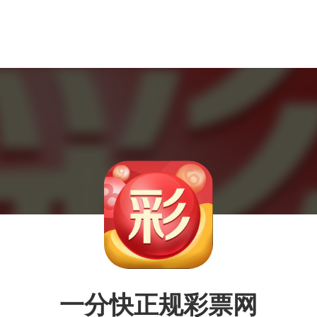
一分快正规彩票网