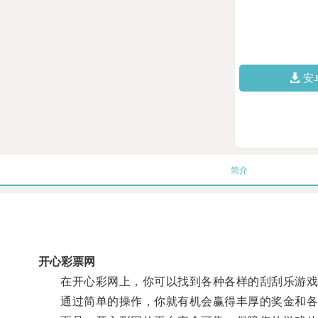
安
简介
开心彩票网
在开心彩网上，你可以找到各种各样的刮刮乐游戏，
通过简单的操作，你就有机会赢得丰厚的奖金和各