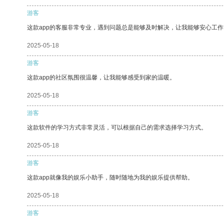
游客
这款app的客服非常专业，遇到问题总是能够及时解决，让我能够安心工作
2025-05-18
游客
这款app的社区氛围很温馨，让我能够感受到家的温暖。
2025-05-18
游客
这款软件的学习方式非常灵活，可以根据自己的需求选择学习方式。
2025-05-18
游客
这款app就像我的娱乐小助手，随时随地为我的娱乐提供帮助。
2025-05-18
游客