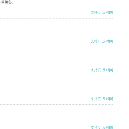
非常担心。
支持
[0]
反对
[0]
支持
[0]
反对
[0]
支持
[0]
反对
[0]
支持
[0]
反对
[0]
支持
[0]
反对
[0]