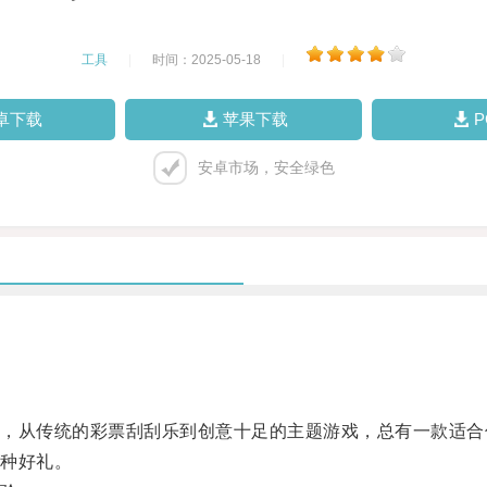
工具
|
时间：2025-05-18
|
卓下载
苹果下载
安卓市场，安全绿色
从传统的彩票刮刮乐到创意十足的主题游戏，总有一款适合
种好礼。