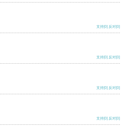
支持
[0]
反对
[0]
支持
[0]
反对
[0]
支持
[0]
反对
[0]
支持
[0]
反对
[0]