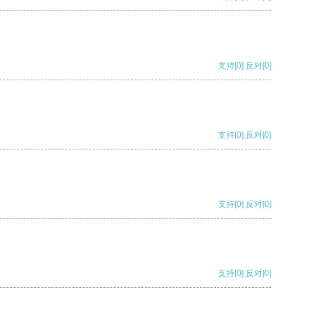
支持
[0]
反对
[0]
支持
[0]
反对
[0]
支持
[0]
反对
[0]
支持
[0]
反对
[0]