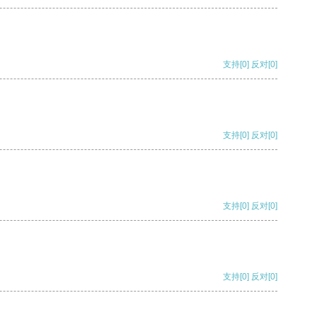
支持
[0]
反对
[0]
支持
[0]
反对
[0]
支持
[0]
反对
[0]
支持
[0]
反对
[0]