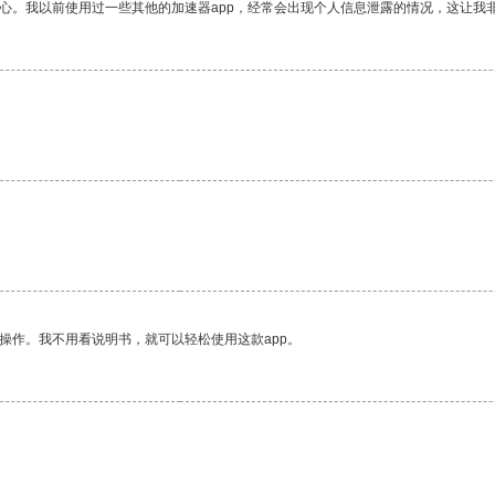
放心。我以前使用过一些其他的加速器app，经常会出现个人信息泄露的情况，这让我
操作。我不用看说明书，就可以轻松使用这款app。
。