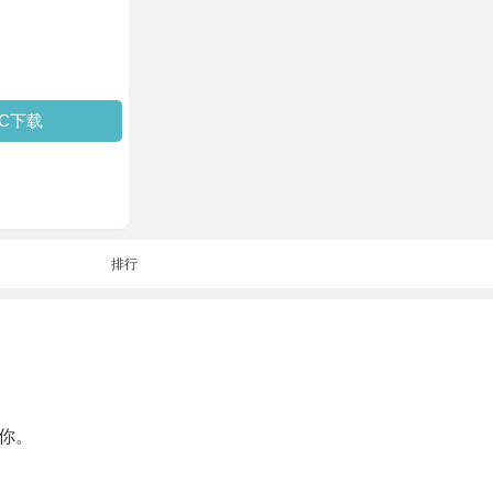
PC下载
排行
你。