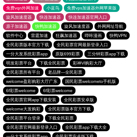
免费vqn外网加速
小蓝鸟
免费vps加速器外网苹果版
旋风加速度器
快连加速器
快连加速器官网入口
原子加速器
快鸭加速器
旋风加速度器
外网网址导航
软件中心
雷霆加速
狂飙加速器
哔咔漫画
快鸭VPN
全民彩票版本官方下载
全民彩票官网最新登录入口
一分大发系统彩票app
原版699彩票
三分钟彩票app下载
明发彩票平台
下载全民彩票
彩神Vl购彩大厅
全民彩票所有平台
老品牌—全民彩票
welcome盈彩购彩大厅广东
国民彩票welcometo手机版
6f彩票welcome
6f彩票welcome
全民彩票官网app下载安装
全民彩票安卓版
welcome大发购彩
全民彩票版本官方下载
全民彩票平台登录
下载全民彩票
全民彩票官网最新登录入口
全民彩票app下载大全
一分大发系统彩票app
全民彩票安卓版下载