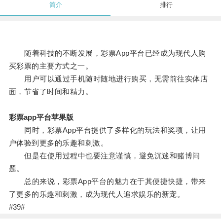
简介
排行
随着科技的不断发展，彩票App平台已经成为现代人购
买彩票的主要方式之一。
用户可以通过手机随时随地进行购买，无需前往实体店
面，节省了时间和精力。
彩票app平台苹果版
同时，彩票App平台提供了多样化的玩法和奖项，让用
户体验到更多的乐趣和刺激。
但是在使用过程中也要注意谨慎，避免沉迷和赌博问
题。
总的来说，彩票App平台的魅力在于其便捷快捷，带来
了更多的乐趣和刺激，成为现代人追求娱乐的新宠。
#39#