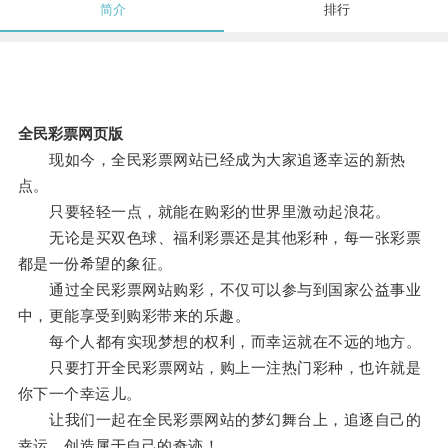
简介
排行
全民彩票网页版
现如今，全民彩票网站已经成为大家追逐幸运的新热
点。
只要轻轻一点，就能在购彩的世界里激动起浪花。
无论是买双色球、福利彩票还是其他彩种，每一张彩票
都是一份希望的象征。
通过全民彩票网站购彩，不仅可以参与到国家公益事业
中，更能享受到购彩带来的乐趣。
每个人都有实现梦想的权利，而幸运就在不远的地方。
只要打开全民彩票网站，购上一注热门彩种，也许就是
你下一个幸运儿。
让我们一起在全民彩票网站的梦幻舞台上，追逐自己的
幸运，创造属于自己的奇迹！。