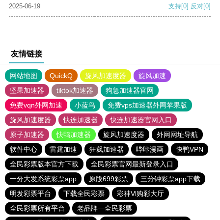
2025-06-19
支持
[0]
反对
[0]
友情链接
网站地图
QuickQ
旋风加速度器
旋风加速
坚果加速器
tiktok加速器
狗急加速器官网
免费vqn外网加速
小蓝鸟
免费vps加速器外网苹果版
旋风加速度器
快连加速器
快连加速器官网入口
原子加速器
快鸭加速器
旋风加速度器
外网网址导航
软件中心
雷霆加速
狂飙加速器
哔咔漫画
快鸭VPN
全民彩票版本官方下载
全民彩票官网最新登录入口
一分大发系统彩票app
原版699彩票
三分钟彩票app下载
明发彩票平台
下载全民彩票
彩神Vl购彩大厅
全民彩票所有平台
老品牌—全民彩票