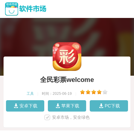
全民彩票welcome
工具
|
时间：2025-06-19
|
安卓下载
苹果下载
PC下载
安卓市场，安全绿色