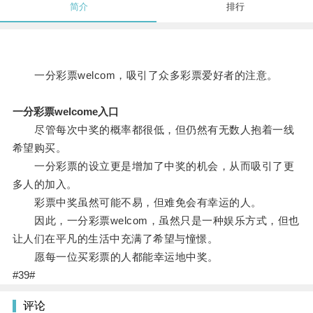
简介
排行
一分彩票welcom，吸引了众多彩票爱好者的注意。
一分彩票welcome入口
尽管每次中奖的概率都很低，但仍然有无数人抱着一线
希望购买。
一分彩票的设立更是增加了中奖的机会，从而吸引了更
多人的加入。
彩票中奖虽然可能不易，但难免会有幸运的人。
因此，一分彩票welcom，虽然只是一种娱乐方式，但也
让人们在平凡的生活中充满了希望与憧憬。
愿每一位买彩票的人都能幸运地中奖。
#39#
评论