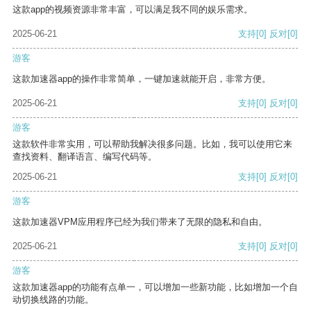
这款app的视频资源非常丰富，可以满足我不同的娱乐需求。
2025-06-21
支持
[0]
反对
[0]
游客
这款加速器app的操作非常简单，一键加速就能开启，非常方便。
2025-06-21
支持
[0]
反对
[0]
游客
这款软件非常实用，可以帮助我解决很多问题。比如，我可以使用它来
查找资料、翻译语言、编写代码等。
2025-06-21
支持
[0]
反对
[0]
游客
这款加速器VPM应用程序已经为我们带来了无限的隐私和自由。
2025-06-21
支持
[0]
反对
[0]
游客
这款加速器app的功能有点单一，可以增加一些新功能，比如增加一个自
动切换线路的功能。