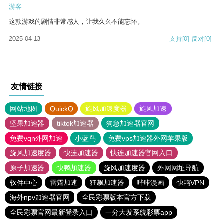
游客
这款游戏的剧情非常感人，让我久久不能忘怀。
2025-04-13
支持
[0]
反对
[0]
友情链接
网站地图
QuickQ
旋风加速度器
旋风加速
坚果加速器
tiktok加速器
狗急加速器官网
免费vqn外网加速
小蓝鸟
免费vps加速器外网苹果版
旋风加速度器
快连加速器
快连加速器官网入口
原子加速器
快鸭加速器
旋风加速度器
外网网址导航
软件中心
雷霆加速
狂飙加速器
哔咔漫画
快鸭VPN
海外npv加速器官网
全民彩票版本官方下载
全民彩票官网最新登录入口
一分大发系统彩票app