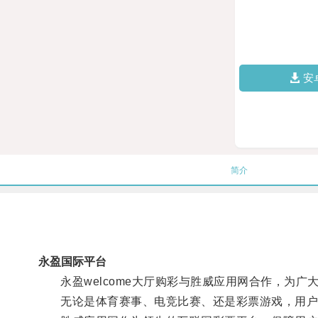
安
简介
永盈国际平台
永盈welcome大厅购彩与胜威应用网合作，为广
无论是体育赛事、电竞比赛、还是彩票游戏，用户