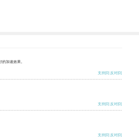
好的加速效果。
支持
[0]
反对
[0]
支持
[0]
反对
[0]
支持
[0]
反对
[0]