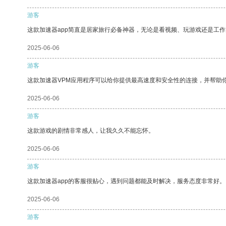
游客
这款加速器app简直是居家旅行必备神器，无论是看视频、玩游戏还是工
2025-06-06
游客
这款加速器VPM应用程序可以给你提供最高速度和安全性的连接，并帮助
2025-06-06
游客
这款游戏的剧情非常感人，让我久久不能忘怀。
2025-06-06
游客
这款加速器app的客服很贴心，遇到问题都能及时解决，服务态度非常好。
2025-06-06
游客