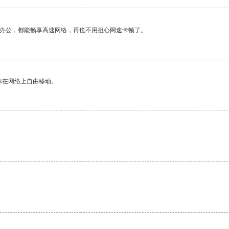
作办公，都能畅享高速网络，再也不用担心网速卡顿了。
你在网络上自由移动。