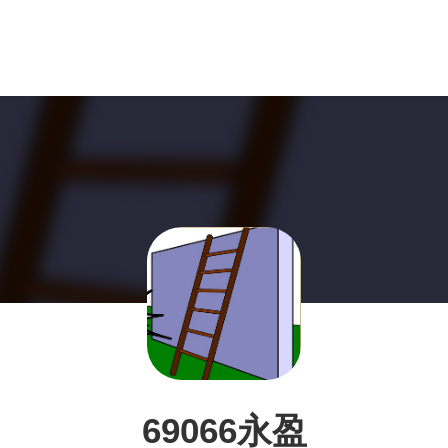
69066永盈