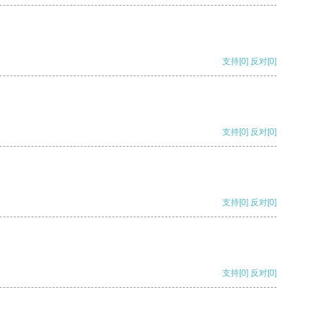
支持
[0]
反对
[0]
支持
[0]
反对
[0]
支持
[0]
反对
[0]
支持
[0]
反对
[0]