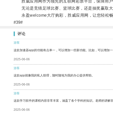
胜威应用网作为领先的互联网彩票平台，保障用户
无论是竞猜足球比赛、篮球比赛，还是抽奖赢取大
永盈welcome大厅购彩，胜威应用网，让您轻松
#39#
评论
游客
这款加速器app的功能有点单一，可以增加一些新功能。比如，可以增加
2025-06-06
游客
这款app就像我的私人助理，随时随地为我的办公提供帮助。
2025-06-06
游客
这款学习软件的课程内容非常丰富，涵盖了各个学科的知识。老师的讲解
2025-06-06