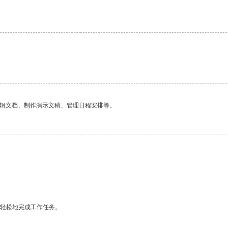
编辑文档、制作演示文稿、管理日程安排等。
更轻松地完成工作任务。