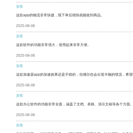
游客
这款app的物流非常快捷，我下单后很快就能收到商品。
2025-06-06
游客
这款软件的功能非常强大，使用起来非常方便。
2025-06-06
游客
这款加速器app的加速效果还是不错的，但偶尔也会出现卡顿的情况，希
2025-06-06
游客
这款办公软件的功能非常全面，涵盖了文档、表格、演示文稿等各个方面
2025-06-06
游客