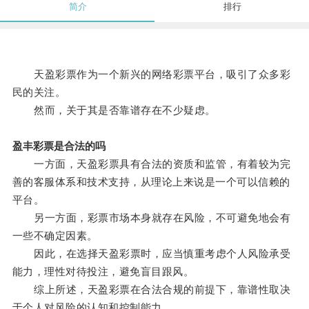
简介
排行
天盈彩票作为一个新兴的网络彩票平台，吸引了众多彩
民的关注。
然而，关于其是否靠谱存在不少疑虑。
盈丰彩票是合法的吗
一方面，天盈彩票具有合法的资质和监管，有着较为完
善的客服体系和技术支持，从理论上来说是一个可以信赖的
平台。
另一方面，彩票市场本身就存在风险，不可避免地会有
一些不确定因素。
因此，在选择天盈彩票时，应当慎重考虑个人风险承受
能力，理性对待投注，避免盲目跟风。
综上所述，天盈彩票在合法合规的前提下，靠谱性取决
于个人对风险的认知和控制能力。