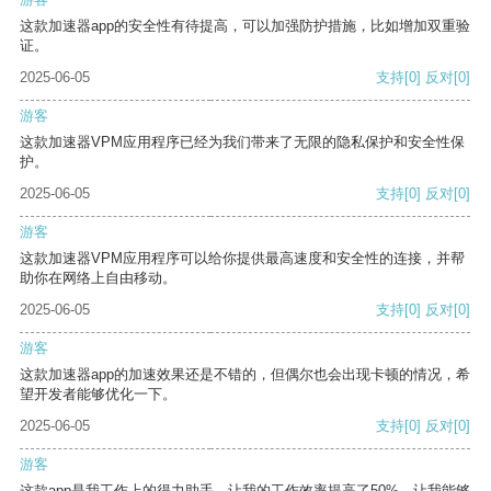
这款加速器app的安全性有待提高，可以加强防护措施，比如增加双重验
证。
2025-06-05
支持
[0]
反对
[0]
游客
这款加速器VPM应用程序已经为我们带来了无限的隐私保护和安全性保
护。
2025-06-05
支持
[0]
反对
[0]
游客
这款加速器VPM应用程序可以给你提供最高速度和安全性的连接，并帮
助你在网络上自由移动。
2025-06-05
支持
[0]
反对
[0]
游客
这款加速器app的加速效果还是不错的，但偶尔也会出现卡顿的情况，希
望开发者能够优化一下。
2025-06-05
支持
[0]
反对
[0]
游客
这款app是我工作上的得力助手，让我的工作效率提高了50%，让我能够