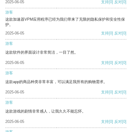
2025-06-05
支持
[0]
反对
[0]
游客
这款加速器VPM应用程序已经为我们带来了无限的隐私保护和安全性保
护。
2025-06-05
支持
[0]
反对
[0]
游客
这款软件的界面设计非常简洁，一目了然。
2025-06-05
支持
[0]
反对
[0]
游客
这款app的商品种类非常丰富，可以满足我所有的购物需求。
2025-06-05
支持
[0]
反对
[0]
游客
这款游戏的剧情非常感人，让我久久不能忘怀。
2025-06-05
支持
[0]
反对
[0]
游客