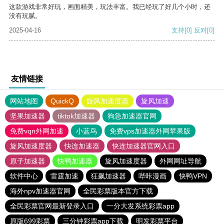
这款游戏非常好玩，画面精美，玩法丰富。我已经玩了好几个小时，还
没有玩腻。
2025-04-16
支持
[0]
反对
[0]
友情链接
网站地图
QuickQ
旋风加速度器
旋风加速
坚果加速器
tiktok加速器
狗急加速器官网
免费vqn外网加速
小蓝鸟
免费vps加速器外网苹果版
旋风加速度器
快连加速器
快连加速器官网入口
原子加速器
快鸭加速器
旋风加速度器
外网网址导航
软件中心
雷霆加速
狂飙加速器
哔咔漫画
快鸭VPN
海外npv加速器官网
全民彩票版本官方下载
全民彩票官网最新登录入口
一分大发系统彩票app
原版699彩票
三分钟彩票app下载
明发彩票平台