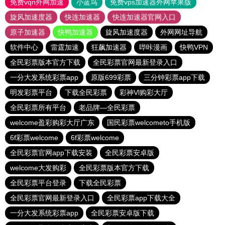
免费vqn外网加速
小蓝鸟
免费vps加速器外网苹果版
旋风加速度器
快连加速器
快连加速器官网入口
原子加速器
快鸭加速器
旋风加速度器
外网网址导航
软件中心
雷霆加速
狂飙加速器
哔咔漫画
快鸭VPN
全民彩票版本官方下载
全民彩票官网最新登录入口
一分大发系统彩票app
原版699彩票
三分钟彩票app下载
明发彩票平台
下载全民彩票
彩神Vl购彩大厅
全民彩票所有平台
老品牌—全民彩票
welcome盈彩购彩大厅广东
国民彩票welcometo手机版
6f彩票welcome
6f彩票welcome
全民彩票官网app下载安装
全民彩票安卓版
welcome大发购彩
全民彩票版本官方下载
全民彩票平台登录
下载全民彩票
全民彩票官网最新登录入口
全民彩票app下载大全
一分大发系统彩票app
全民彩票安卓版下载