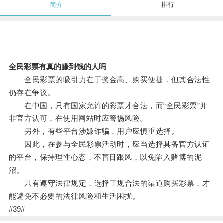
简介
排行
全民彩票有真的赚到钱的人吗
全民彩票的吸引力在于奖金高、购买便捷，但其合法性
仍存在争议。
在中国，只有国家允许的彩票才合法，而“全民彩票”并
非官方认可，在使用网站时应警惕风险。
另外，有些平台涉嫌诈骗，用户应慎重选择。
因此，在参与全民彩票活动时，应当选择具备官方认证
的平台，保持理性心态，不盲目跟风，以免陷入赌博的泥
沼。
只有遵守法律规定，选择正规合法的渠道购买彩票，才
能避免不必要的法律风险和生活困扰。
#39#