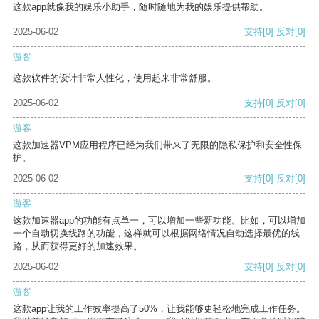
这款app就像我的娱乐小助手，随时随地为我的娱乐提供帮助。
2025-06-02
支持
[0]
反对
[0]
游客
这款软件的设计非常人性化，使用起来非常舒服。
2025-06-02
支持
[0]
反对
[0]
游客
这款加速器VPM应用程序已经为我们带来了无限的隐私保护和安全性保
护。
2025-06-02
支持
[0]
反对
[0]
游客
这款加速器app的功能有点单一，可以增加一些新功能。比如，可以增加
一个自动切换线路的功能，这样就可以根据网络情况自动选择最优的线
路，从而获得更好的加速效果。
2025-06-02
支持
[0]
反对
[0]
游客
这款app让我的工作效率提高了50%，让我能够更轻松地完成工作任务。